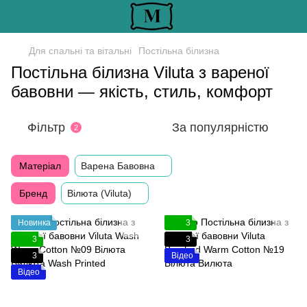
Для спальні та вітальні
Постільна білизна
Постільна білизна Viluta з вареної
бавовни — якість, стиль, комфорт
Фільтр
За популярністю
2
Матеріал
Варена Бавовна
Бренд
Вілюта (Viluta)
Новинка
3
3
3
3
Відео
Відео