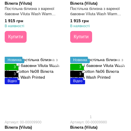
Вілюта (Viluta)
Вілюта (Viluta)
Постільна білизна з вареної
Постільна білизна з вареної
бавовни Viluta Wash Warm
бавовни Viluta Wash Warm
Cotton №14 Двоспальна
Cotton №10 Двоспальна
1 915 грн
1 915 грн
В наявності
В наявності
Купити
Купити
Новинка
Новинка
3
3
3
3
Відео
Відео
1
Артикул: 00-00009900
Артикул: 00-00009980
Вілюта (Viluta)
Вілюта (Viluta)