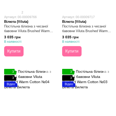
2
Артикул: 00-00009766
Артикул: 00-00009717
Вілюта (Viluta)
Вілюта (Viluta)
Постільна білизна з чесаної
Постільна білизна з чесаної
бавовни Viluta Brushed Warm
бавовни Viluta Brushed Warm
Cotton №18 Євро
Cotton №14 Євро
3 035 грн
3 035 грн
В наявності
В наявності
Купити
Купити
3
3
3
3
Відео
Відео