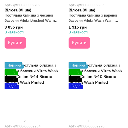
Артикул: 00-00009709
Артикул: 00-00009985
Вілюта (Viluta)
Вілюта (Viluta)
Постільна білизна з чесаної
Постільна білизна з вареної
бавовни Viluta Brushed Warm
бавовни Viluta Wash Warm
Cotton №02 Євро
Cotton №15 Двоспальна
3 035 грн
1 915 грн
В наявності
В наявності
Купити
Купити
Новинка
Новинка
3
3
3
3
Відео
Відео
2
1
Артикул: 00-00009984
Артикул: 00-00009970