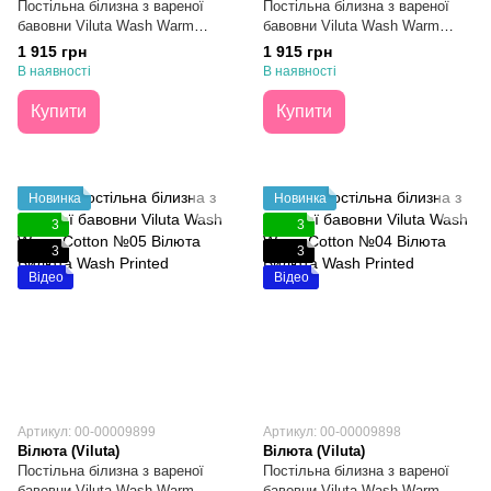
Постільна білизна з вареної
Постільна білизна з вареної
бавовни Viluta Wash Warm
бавовни Viluta Wash Warm
Cotton №08 Двоспальна
Cotton №06 Двоспальна
1 915 грн
1 915 грн
В наявності
В наявності
Купити
Купити
Новинка
Новинка
3
3
3
3
Відео
Відео
Артикул: 00-00009899
Артикул: 00-00009898
Вілюта (Viluta)
Вілюта (Viluta)
Постільна білизна з вареної
Постільна білизна з вареної
бавовни Viluta Wash Warm
бавовни Viluta Wash Warm