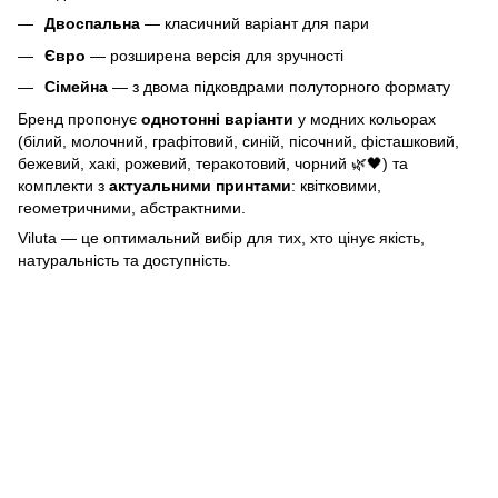
Двоспальна
— класичний варіант для пари
Євро
— розширена версія для зручності
Сімейна
— з двома підковдрами полуторного формату
Бренд пропонує
однотонні варіанти
у модних кольорах
(білий, молочний, графітовий, синій, пісочний, фісташковий,
бежевий, хакі, рожевий, теракотовий, чорний 🌿🖤) та
комплекти з
актуальними принтами
: квітковими,
геометричними, абстрактними.
Viluta — це оптимальний вибір для тих, хто цінує якість,
натуральність та доступність.
063 260-80-46
063 247-93-97
063 282-86-62
044 247-93-97
Контакти
Повна версія сайту