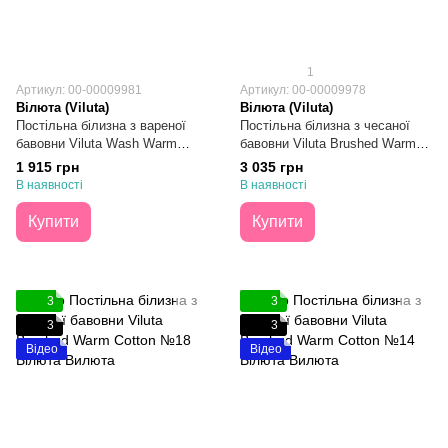
1
Артикул: 00-00009981
Артикул: 00-00009978
Вілюта (Viluta)
Вілюта (Viluta)
Постільна білизна з вареної
Постільна білизна з чесаної
бавовни Viluta Wash Warm
бавовни Viluta Brushed Warm
Cotton №09 Двоспальна
Cotton №19 Євро
1 915 грн
3 035 грн
В наявності
В наявності
Купити
Купити
3
3
3
3
Відео
Відео