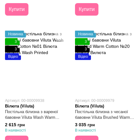
Купити
Купити
Новинка
Новинка
3
3
3
3
Відео
Відео
Артикул: 00-00009938
Артикул: 00-00009979
Вілюта (Viluta)
Вілюта (Viluta)
Постільна білизна з вареної
Постільна білизна з чесаної
бавовни Viluta Wash Warm
бавовни Viluta Brushed Warm
Cotton №01 Сімейна
Cotton №20 Євро
2 615 грн
3 035 грн
В наявності
В наявності