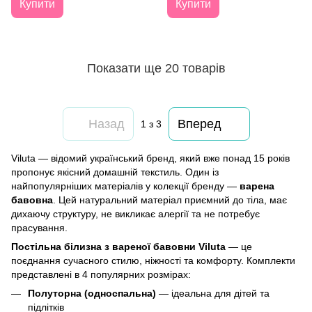
Купити
Купити
Показати ще 20 товарів
Назад
Вперед
1
з 3
Viluta — відомий український бренд, який вже понад 15 років
пропонує якісний домашній текстиль. Один із
найпопулярніших матеріалів у колекції бренду —
варена
бавовна
. Цей натуральний матеріал приємний до тіла, має
дихаючу структуру, не викликає алергії та не потребує
прасування.
Постільна білизна з вареної бавовни Viluta
— це
поєднання сучасного стилю, ніжності та комфорту. Комплекти
представлені в 4 популярних розмірах:
Полуторна (односпальна)
— ідеальна для дітей та
підлітків