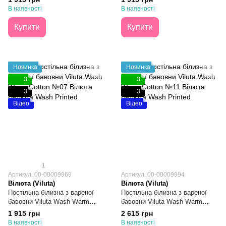
В наявності
В наявності
Купити
Купити
Новинка
Новинка
3
3
3
3
Відео
Відео
1
Артикул: 00-00009969
Артикул: 00-00009994
Вілюта (Viluta)
Вілюта (Viluta)
Постільна білизна з вареної
Постільна білизна з вареної
бавовни Viluta Wash Warm
бавовни Viluta Wash Warm
Cotton №07 Двоспальна
Cotton №11 Сімейна
1 915 грн
2 615 грн
В наявності
В наявності