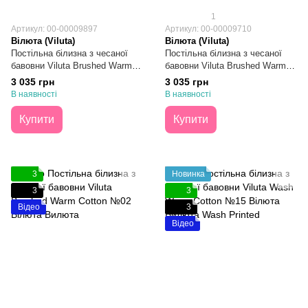
1
Артикул: 00-00009897
Артикул: 00-00009710
Вілюта (Viluta)
Вілюта (Viluta)
Постільна білизна з чесаної
Постільна білизна з чесаної
бавовни Viluta Brushed Warm
бавовни Viluta Brushed Warm
Cotton №04 Євро
Cotton №03 Євро
3 035 грн
3 035 грн
В наявності
В наявності
Купити
Купити
3
Новинка
3
3
Відео
3
Відео