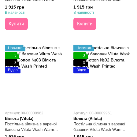
Cotton №05 Двоспальна
Cotton №04 Двоспальна
1 915 грн
1 915 грн
В наявності
В наявності
Купити
Купити
Новинка
Новинка
3
3
3
3
Відео
Відео
Артикул: 00-00009962
Артикул: 00-00009961
Вілюта (Viluta)
Вілюта (Viluta)
Постільна білизна з вареної
Постільна білизна з вареної
бавовни Viluta Wash Warm
бавовни Viluta Wash Warm
Cotton №03 Двоспальна
Cotton №02 Двоспальна
1 915 грн
1 915 грн