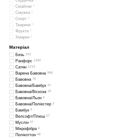
Сердечка
Смайлик
0
Смужка
0
Спорт
0
Тварини
0
Фрукти
0
Хмарки
0
Матеріал
Бязь
252
Ранфорс
1260
Сатин
1214
Варена Бавовна
368
Бавовна
76
Бавовна/Бамбук
11
Бавовна/Віскоза
18
Бавовна/Льон
4
Бавовна/Поліестер
3
Бамбук
5
Велсофт/Плюш
27
Муслін
37
Мікрофібра
4
Полікоттон
48