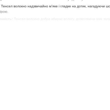
Тенсел волокно надзвичайно м'яке і гладке на дотик, нагадуючи шов
кірою.
нність:
Тенсел волокно добре вбирає вологу, дозволяючи вам зал
 білизна добре "дихає", забезпечуючи надмірну тепло вилучається
енсел доступний в різних дизайнах, дозволяючи вам підібрати білизн
льний догляд дозволить вашій постільній білизні з тенселу прослуж
елу - це ідеальний вибір для тих, хто шукає поєднання якості, стил
ьні, даруючи вам незабутні сонячні моменти в кожну ніч.
енселу.
 текстиль.
нселовий текстиль.
а для чутливої шкіри.
остільна білизна з тенселу.
т для спальні.
а дихаючий текстиль для комфортного сну.