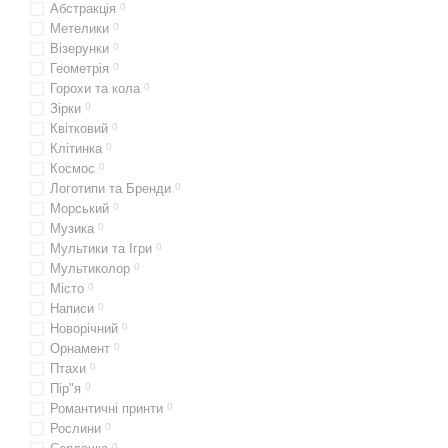
Абстракція
0
Тенселові простирадл
Метелики
0
Затишна та м'яка тен
Візерунки
0
Геометрія
0
Екологічно чистий та
Горохи та кола
0
Ідеальна для чутливо
Зірки
0
Квітковий
0
Тенселовий декор для
Клітинка
0
Висока гігроскопічніс
Космос
0
Логотипи та Бренди
0
Затишок та комфорт у
Морський
0
Текстиль для природн
Музика
0
Мультики та Ігри
0
тенселова білизна, приро
Мультиколор
0
комплекти постільної біл
Місто
0
Написи
0
Новорічний
0
Орнамент
0
Птахи
0
Пір"я
0
Романтичні принти
0
Рослини
0
0