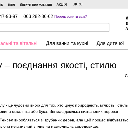
UK
RU
ір
Блог
Відгуки про магазин
АКЦІЯ
Г
47-93-97
063 282-86-62
Передзвонити вам?
З
альні та вітальні
Для ванни та кухні
Для дитячої
у – поєднання якості, стилю
С
лу - це чудовий вибір для тих, хто цінує природність, м'якість і сти
евини евкаліпта або бука. Він має декілька визначених переваг:
Тенсел виробляється зі зрубаних дерев, але цей процес відбуваєтьс
ншуючи негативний вплив на навколишнє середовище.