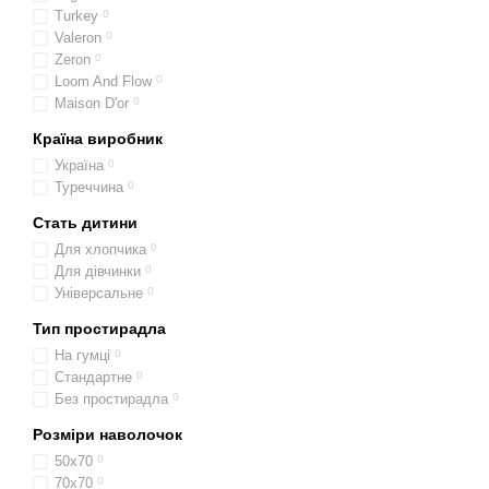
Turkey
0
Valeron
0
Zeron
0
Loom And Flow
0
Maison D'or
0
Країна виробник
Україна
0
Туреччина
0
Стать дитини
Для хлопчика
0
Для дівчинки
0
Універсальне
0
Тип простирадла
На гумці
0
Стандартне
0
Без простирадла
0
Розміри наволочок
50х70
0
70х70
0