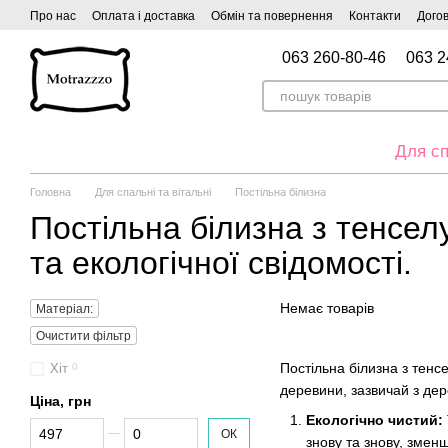
Перейти до основного контенту
Про нас
Оплата і доставка
Обмін та повернення
Контакти
Догов
063 260-80-46
063 2
Для сп
Головна
Для спальні та вітальні
Постільна білизна
Постільна білизна з тенсел
та екологічної свідомості.
Немає товарів
Матеріал:
Очистити фільтр
Постільна білизна з тенсе
Хіт
0
деревини, зазвичай з дер
Ціна, грн
Екологічно чистий:
Від Ціна, грн
До Ціна, грн
ОК
знову та знову, зме