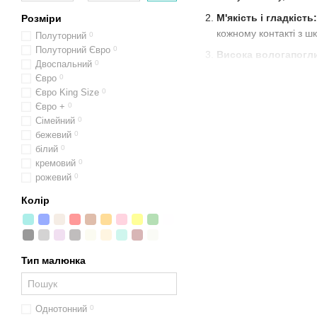
М'якість і гладкість:
Розміри
кожному контакті з ш
Полуторний
0
Полуторний Євро
0
Висока вологапогли
Двоспальний
0
Дихаюча тканина:
Ця
Євро
0
Євро King Size
0
Стильний дизайн:
Т
Євро +
0
Довговічність:
прави
Сімейний
0
бежевий
0
Постільна білизна з тенс
білий
0
природності в вашій спал
кремовий
0
рожевий
0
Постільна білизна з т
Тенселовий спальний
Колір
Екологічно чистий те
Ніжна та м'яка білизн
Тип малюнка
Легка та комфортна п
Натуральний комплек
Високоабсорбуючий т
Однотонний
0