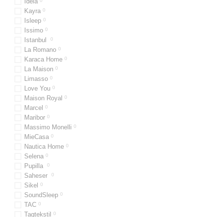
Ideia
0
Kayra
0
Isleep
0
Issimo
0
Istanbul
0
La Romano
0
Karaca Home
0
La Maison
0
Limasso
0
Love You
0
Maison Royal
0
Marcel
0
Maribor
0
Massimo Monelli
0
MieCasa
0
Nautica Home
0
Selena
0
Pupilla
0
Saheser
0
Sikel​​​​​​​
0
SoundSleep
0
TAC
0
Tagtekstil
0