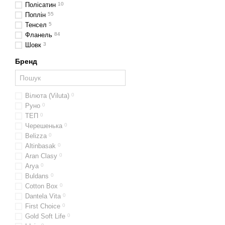
Полісатин
10
Поплін
55
Тенсел
5
Фланель
84
Шовк
3
Бренд
Вілюта (Viluta)
0
Руно
0
ТЕП
0
Черешенька
0
Belizza
0
Altinbasak
0
Aran Clasy
0
Arya
0
Buldans
0
Cotton Box
0
Dantela Vita
0
First Choice
0
Gold Soft Life
0