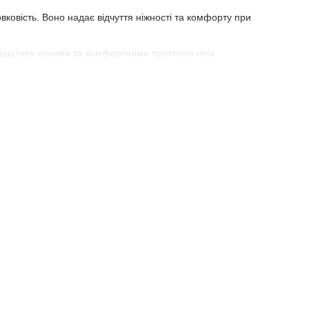
ковість. Воно надає відчуття ніжності та комфорту при
ишатися сухими та комфортними протягом ночі.
 з ліжка, що створює оптимальні умови для комфортного сну.
у, яка відповідає вашому смаку та інтер'єру спальні.
ити вам протягом багатьох років.
ю та екологічної свідомості. Вона створює атмосферу комфорту і