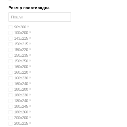
Розмір простирадла
90х200
0
100х200
0
143х215
0
150х215
0
150х220
0
150х235
0
150х250
0
160х200
0
160х220
0
160х230
0
160х240
0
180x200
0
180х230
0
180х240
0
180х245
0
180х260
0
200х200
0
200х215
0