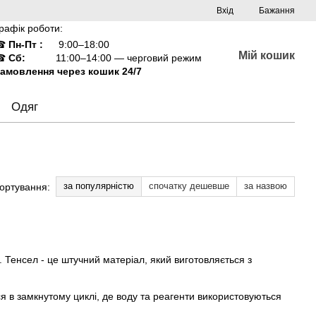
Вхід
Бажання
рафік роботи:
☎
Пн-Пт :
9:00–18:00
Мій кошик
☎
Сб:
11:00–14:00 — черговий режим
амовлення через кошик 24/7
Одяг
за популярністю
спочатку дешевше
за назвою
ортування:
ль. Тенсел - це штучний матеріал, який виготовляється з
я в замкнутому циклі, де воду та реагенти використовуються