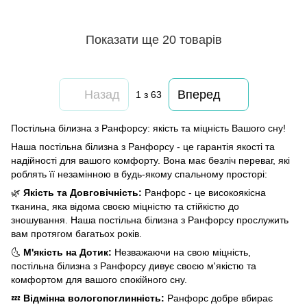
Показати ще 20 товарів
Назад
Вперед
1
з 63
Постільна білизна з Ранфорсу: якість та міцність Вашого сну!
Наша постільна білизна з Ранфорсу - це гарантія якості та
надійності для вашого комфорту. Вона має безліч переваг, які
роблять її незамінною в будь-якому спальному просторі:
🌿
Якість та Довговічність:
Ранфорс - це високоякісна
тканина, яка відома своєю міцністю та стійкістю до
зношування. Наша постільна білизна з Ранфорсу прослужить
вам протягом багатьох років.
🌜
М'якість на Дотик:
Незважаючи на свою міцність,
постільна білизна з Ранфорсу дивує своєю м'якістю та
комфортом для вашого спокійного сну.
💤
Відмінна вологопоглинність:
Ранфорс добре вбирає