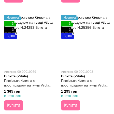
Новинка
Новинка
3
3
3
3
Відео
Відео
Артикул: 00-00010059
Артикул: 00-00010003
Вілюта (Viluta)
Вілюта (Viluta)
Постільна білизна з
Постільна білизна з
простирадлом на гумці Viluta
простирадлом на гумці Viluta
Ранфорс №24293 Євро
Ранфорс №25356 Євро
1 365 грн
1 295 грн
В наявності
В наявності
Купити
Купити