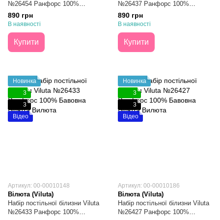
№26454 Ранфорс 100%
№26437 Ранфорс 100%
Бавовна Півтораспальний
Бавовна Півтораспальний
890 грн
890 грн
В наявності
В наявності
Купити
Купити
Новинка
Новинка
3
3
3
3
Відео
Відео
Артикул: 00-00010148
Артикул: 00-00010186
Вілюта (Viluta)
Вілюта (Viluta)
Набір постільної білизни Viluta
Набір постільної білизни Viluta
№26433 Ранфорс 100%
№26427 Ранфорс 100%