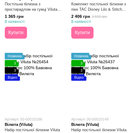
Постільна білизна з
Комплект постільної білизни з
простирадлом на гумці Viluta
піке TAC Disney Lilo & Stitch
Ранфорс №25393 Євро
Fruit Підлітковий
1 365 грн
2 406 грн
3 010 грн
В наявності
В наявності
Купити
Купити
Новинка
Новинка
3
3
3
3
Відео
Відео
Артикул: 00-00010188
Артикул: 00-00010149
Вілюта (Viluta)
Вілюта (Viluta)
Набір постільної білизни Viluta
Набір постільної білизни Viluta