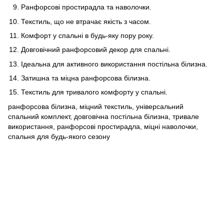
Ранфорсові простирадла та наволочки.
Текстиль, що не втрачає якість з часом.
Комфорт у спальні в будь-яку пору року.
Довговічний ранфорсовий декор для спальні.
Ідеальна для активного використання постільна білизна.
Затишна та міцна ранфорсова білизна.
Текстиль для тривалого комфорту у спальні.
ранфорсова білизна, міцний текстиль, універсальний
спальний комплект, довговічна постільна білизна, тривале
використання, ранфорсові простирадла, міцні наволочки,
спальня для будь-якого сезону
063 260-80-46
063 247-93-97
063 282-86-62
044 247-93-97