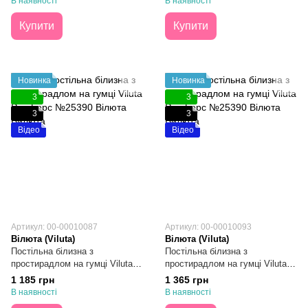
В наявності
В наявності
Купити
Купити
Новинка
Новинка
3
3
3
3
Відео
Відео
Артикул: 00-00010087
Артикул: 00-00010093
Вілюта (Viluta)
Вілюта (Viluta)
Постільна білизна з
Постільна білизна з
простирадлом на гумці Viluta
простирадлом на гумці Viluta
Ранфорс №25390 Двоспальна
Ранфорс №25390 Євро
1 185 грн
1 365 грн
В наявності
В наявності