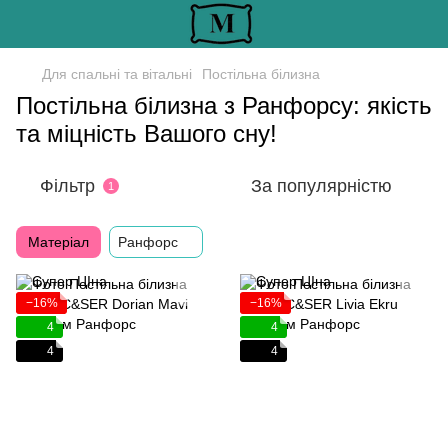
Для спальні та вітальні
Постільна білизна
Постільна білизна з Ранфорсу: якість
та міцність Вашого сну!
Фільтр
За популярністю
1
Матеріал
Ранфорс
−16%
−16%
4
4
4
4