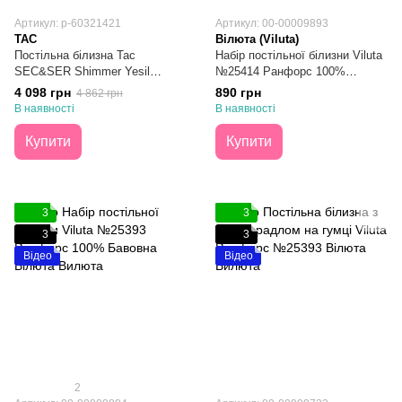
Артикул: p-60321421
Артикул: 00-00009893
TAC
Вілюта (Viluta)
Постільна білизна Тас
Набір постільної білизни Viluta
SEC&SER Shimmer Yesil
№25414 Ранфорс 100%
Преміум Ранфорс Євро
Бавовна Півтораспальний
4 098 грн
890 грн
4 862 грн
В наявності
В наявності
Купити
Купити
3
3
3
3
Відео
Відео
2