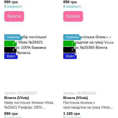
Бавовна Півтораспальний
Бавовна Півтораспальний
890 грн
890 грн
В наявності
В наявності
Купити
Купити
Новинка
Новинка
3
3
3
3
Відео
Відео
Артикул: 00-00010117
Артикул: 00-00010101
Вілюта (Viluta)
Вілюта (Viluta)
Набір постільної білизни Viluta
Постільна білизна з
№26421 Ранфорс 100%
простирадлом на гумці Viluta
Бавовна Півтораспальний
Ранфорс №25365 Двоспальна
890 грн
1 185 грн