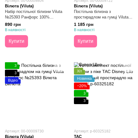
Артикул: 00-00009804
Артикул: 00-00009722
Вілюта (Viluta)
Вілюта (Viluta)
Набір постільної білизни Viluta
Постільна білизна з
№25393 Ранфорс 100%
простирадлом на гумці Viluta
Бавовна Півтораспальний
Ранфорс №25393 Двоспальна
890 грн
1 185 грн
В наявності
В наявності
Купити
Купити
3
Хіт
3
Новинка
Відео
−20%
3
3
Артикул: 00-00009730
Артикул: p-60325182
Вілюта (Viluta)
TAC