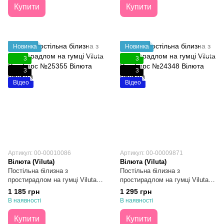
Купити
Купити
Новинка
Новинка
3
3
3
3
Відео
Відео
Артикул: 00-00010086
Артикул: 00-00009871
Вілюта (Viluta)
Вілюта (Viluta)
Постільна білизна з
Постільна білизна з
простирадлом на гумці Viluta
простирадлом на гумці Viluta
Ранфорс №25355 Двоспальна
Ранфорс №24348 Євро
1 185 грн
1 295 грн
В наявності
В наявності
Купити
Купити