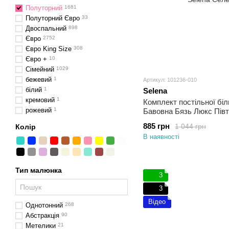
Полуторний
1681
Полуторний Євро
33
Двоспальний
898
Євро
2752
Євро King Size
308
Євро +
10
Сімейний
1029
бежевий
1
Артикул: 101236-010
білий
1
Selena
кремовий
1
Комплект постільної бі
рожевий
1
Бавовна Бязь Люкс Пів
885 грн
1 044 грн
Колір
В наявності
Тип малюнка
3
3
Відео
Однотонний
268
Абстракція
90
Метелики
21