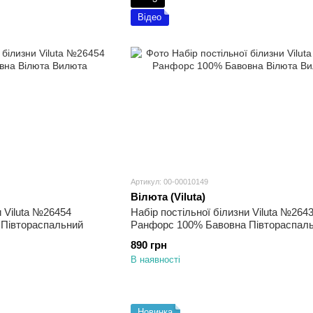
Відео
Артикул: 00-00010149
Вілюта (Viluta)
и Viluta №26454
Набір постільної білизни Viluta №264
Півтораспальний
Ранфорс 100% Бавовна Півтораспал
890 грн
В наявності
Новинка