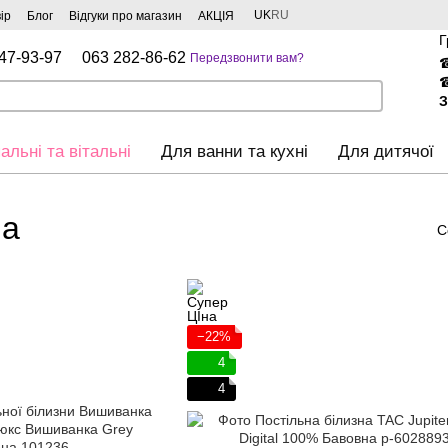
UK
RU
ір
Блог
Відгуки про магазин
АКЦІЯ
Г
47-93-97
063 282-86-62
Передзвонити вам?
З
альні та вітальні
Для ванни та кухні
Для дитячої
на
С
−22%
4
4