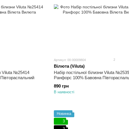
2
Артикул: 00-00009804
Вілюта (Viluta)
и Viluta №25414
Набір постільної білизни Viluta №253
Півтораспальний
Ранфорс 100% Бавовна Півтораспал
890 грн
В наявності
Новинка
3
3