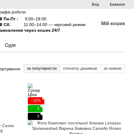
Вхід
Бажання
рафік роботи:
☎
Пн-Пт :
9:00–18:00
Мій кошик
☎
Сб:
11:00–14:00 — черговий режим
амовлення через кошик 24/7
Одяг
за популярністю
спочатку дешевше
за назвою
ортування:
−22%
3
3