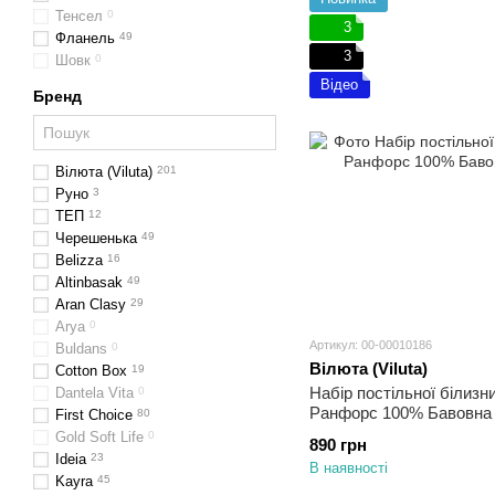
Тенсел
0
3
Фланель
49
3
Шовк
0
Відео
Бренд
Вілюта (Viluta)
201
Руно
3
ТЕП
12
Черешенька
49
Belizza
16
Altinbasak
49
Aran Clasy
29
Arya
0
Артикул: 00-00010186
Buldans
0
Вілюта (Viluta)
Cotton Box
19
Набір постільної білизн
Dantela Vita
0
Ранфорс 100% Бавовна 
First Choice
80
Gold Soft Life
0
890 грн
Ideia
23
В наявності
Kayra
45