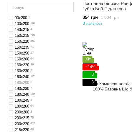
Постільна білизна Ран
Губка Боб Підліткова
854 грн
1 004 грн
90х200
1
В наявності
100х200
192
143х215
4
150х215
704
150х220
863
150х235
71
150х250
27
160х200
64
Хіт
160х220
39
−14%
160х230
2
3
160х240
125
3
180x200
0
180х230
7
180х240
185
180х245
3
180х260
94
200х200
2
200х215
78
200х220
820
215х220
48