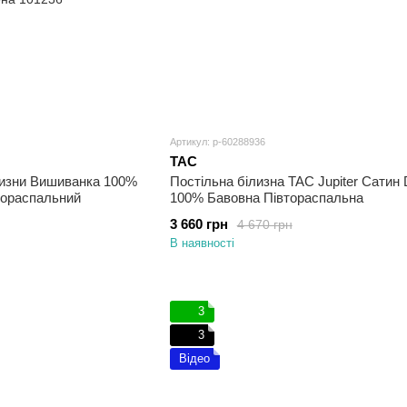
Артикул: p-60288936
TAC
лизни Вишиванка 100%
Постільна білизна TAC Jupiter Сатин D
тораспальний
100% Бавовна Півтораспальна
3 660 грн
4 670 грн
В наявності
3
3
Відео