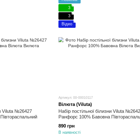
3
3
Відео
Артикул: 00-00010117
Вілюта (Viluta)
и Viluta №26427
Набір постільної білизни Viluta №264
Півтораспальний
Ранфорс 100% Бавовна Півтораспал
890 грн
В наявності