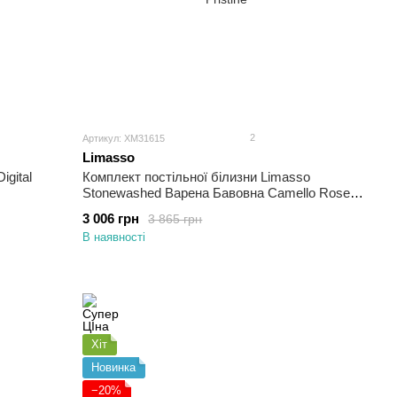
2
Артикул: ХМ31615
Limasso
igital
Комплект постільної білизни Limasso
Stonewashed Варена Бавовна Camello Roses
Півтораспальний
3 006 грн
3 865 грн
В наявності
Хіт
Новинка
−20%