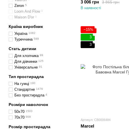
3 006 грн
3 865 грн
Zeron
5
В наявності
Loom And Flow
0
Maison D'or
0
Країна виробник
−15%
Україна
1082
3
Туреччина
599
3
Стать дитини
Для хлопчика
99
Для дівчинки
125
Універсальне
91
Тип простирадла
На гумці
190
Стандартне
1476
Без простирадла
4
Розміри наволочок
50х70
1503
70х70
908
Артикул: CB0006484
Marcel
Розмір простирадла