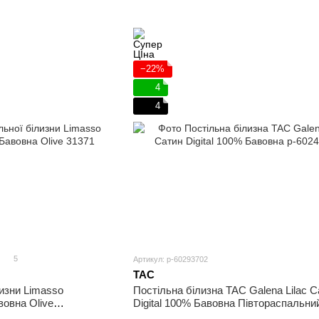
−22%
4
4
5
Артикул: p-60293702
TAC
лизни Limasso
Постільна білизна TAC Galena Lilac С
овна Olive
Digital 100% Бавовна Півтораспальни