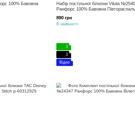
форс 100% Бавовна
Набір постільної білизни Viluta №254
Ранфорс 100% Бавовна Півтораспал
890 грн
В наявності
3
3
Відео