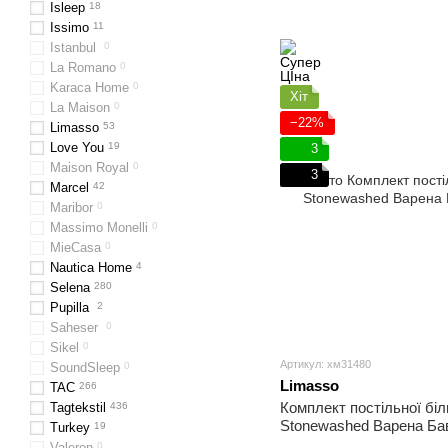
Isleep
18
Issimo
11
Istanbul
0
La Romano
0
Karaca Home
0
Хіт
La Maison
0
−22%
Limasso
53
Love You
19
3
Maison Royal
0
3
Marcel
42
Maribor
0
Massimo Monelli
0
MieCasa
0
Nautica Home
4
Selena
280
Pupilla
2
Saheser
0
Sikel​​​​​​​
0
Артикул: хм31480
SoundSleep
0
Limasso
TAC
266
Комплект постільної бі
Tagtekstil
436
Stonewashed Варена Бав
Turkey
19
Полуторний
Valeron
0