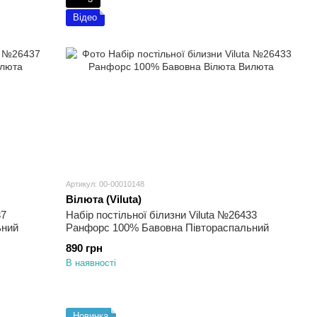
Відео
Артикул: 00-00010148
Вілюта (Viluta)
37
Набір постільної білизни Viluta №26433
ьний
Ранфорс 100% Бавовна Півтораспальний
890 грн
В наявності
Новинка