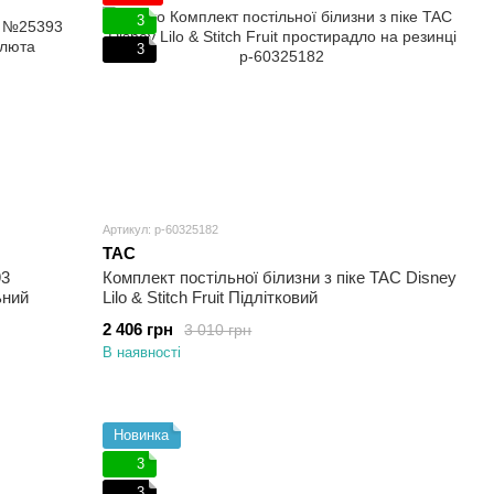
3
3
Артикул: p-60325182
TAC
93
Комплект постільної білизни з піке TAC Disney
ьний
Lilo & Stitch Fruit Підлітковий
2 406 грн
3 010 грн
В наявності
Новинка
3
3