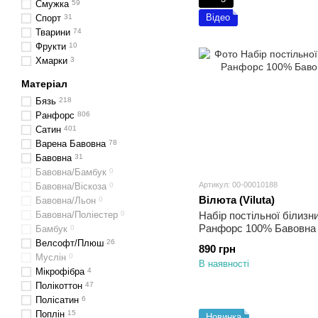
Смужка
59
Відео
Спорт
31
Тварини
74
Фрукти
10
Хмарки
3
Матеріал
Бязь
218
Ранфорс
806
Сатин
401
Варена Бавовна
78
Бавовна
31
Бавовна/Бамбук
0
Артикул: 00-00010188
Бавовна/Віскоза
0
Вілюта (Viluta)
Бавовна/Льон
0
Бавовна/Поліестер
0
Набір постільної білизн
Ранфорс 100% Бавовна 
Бамбук
0
Велсофт/Плюш
26
890 грн
Муслін
0
В наявності
Мікрофібра
4
Полікоттон
47
Полісатин
6
Поплін
15
Новинка