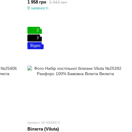
1 958 грн
2 342 грн
В наявності
3
3
Відео
Артикул: 00-00009573
Вілюта (Viluta)