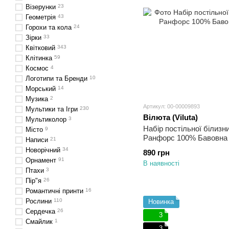
Візерунки
23
Геометрія
43
Горохи та кола
24
Зірки
33
Квітковий
343
Клітинка
59
Космос
4
Логотипи та Бренди
10
Морський
14
Музика
2
Артикул: 00-00009893
Мультики та Ігри
230
Вілюта (Viluta)
Мультиколор
3
Набір постільної білизн
Місто
9
Ранфорс 100% Бавовна 
Написи
21
Новорічний
34
890 грн
Орнамент
91
В наявності
Птахи
3
Пір"я
26
Романтичні принти
16
Рослини
110
Новинка
Сердечка
26
3
Смайлик
1
3