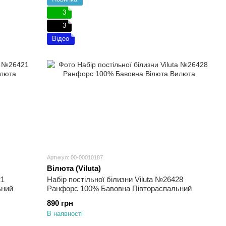
3
3
Відео
Артикул: 00-00010187
Вілюта (Viluta)
21
Набір постільної білизни Viluta №26428
ьний
Ранфорс 100% Бавовна Півтораспальний
890 грн
В наявності