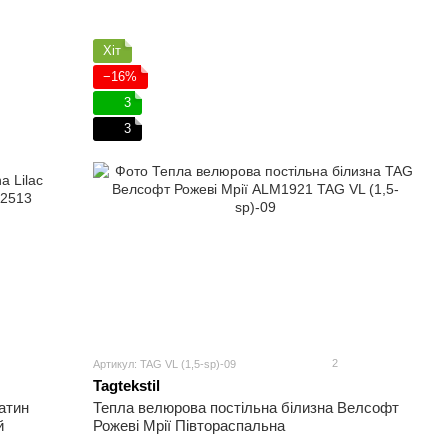
Хіт
−16%
3
3
2
Артикул: TAG VL (1,5-sp)-09
Tagtekstil
атин
Тепла велюрова постільна білизна Велсофт
й
Рожеві Мрії Півтораспальна