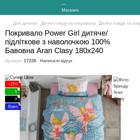
Для дитячої
Дитячі пледи та покривала
Дитячі пледи та пок
Покривало Power Girl дитяче/
підліткове з наволочкою 100%
Бавовна Aran Clasy 180х240
Артикул:
17226
Написати відгук
−25%
3
3
Відео