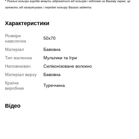
*
Реальні кольори виробів можуть відрізнятися від кольорів і відтінків на Вашому екрані, це
залежить від налаштувань і передачі кольору Вашого гаджета.
Характеристики
Розміри
50х70
наволочок
Матеріал
Бавовна
Тип малюнка
Мультики та Ігри
Наповнювач
Силіконізоване волокно
Матеріал верху
Бавовна
Країна
Туреччина
виробник
Відео