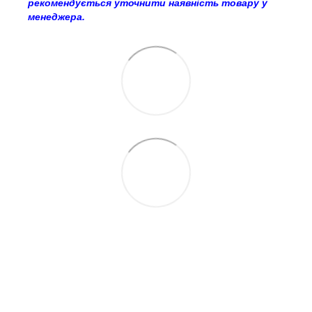
рекомендується уточнити наявність товару у
менеджера.
063 260-80-46
063 247-93-97
063 282-86-62
044 247-93-97