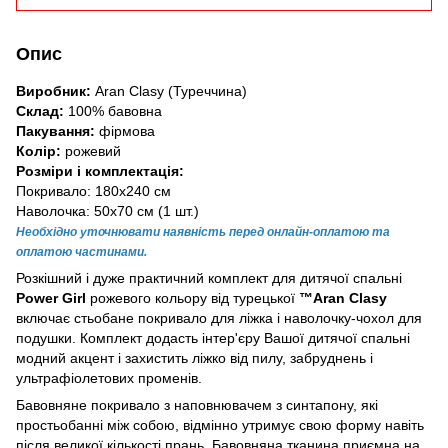
Опис
Виробник:
Aran Clasy (Туреччина)
Склад:
100% бавовна
Пакування:
фірмова
Колір:
рожевий
Розміри і комплектація:
Покривало: 180х240 см
Наволочка: 50х70 см (1 шт.)
Необхідно уточнювати наявність перед онлайн-оплатою та
оплатою частинами.
Розкішний і дуже практичний комплект для дитячої спальні
Power Girl
рожевого кольору від турецької
™Aran Clasy
включає стьобане покривало для ліжка і наволочку-чохол для
подушки. Комплект додасть інтер'єру Вашої дитячої спальні
модний акцент і захистить ліжко від пилу, забруднень і
ультрафіолетових променів.
Бавовняне покривало з наповнювачем з синтапону, які
простьобанні між собою, відмінно утримує свою форму навіть
після великої кількості прань. Бавовняна тканина приємна на