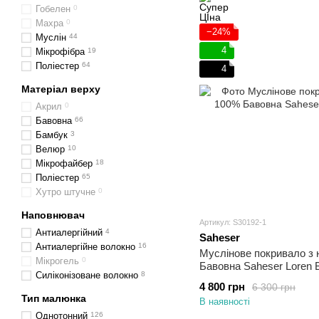
Гобелен
0
Махра
0
−24%
Муслін
44
4
Мікрофібра
19
Поліестер
64
4
Матеріал верху
Акрил
0
Бавовна
66
Бамбук
3
Велюр
10
Мікрофайбер
18
Поліестер
65
Хутро штучне
0
Наповнювач
Артикул: S30192-1
Антиалергійний
4
Saheser
Антиалергійне волокно
16
Муслінове покривало з
Мікрогель
0
Бавовна Saheser Loren 
Силіконізоване волокно
8
4 800 грн
6 300 грн
Тип малюнка
В наявності
Однотонний
126