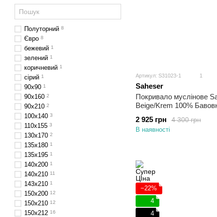
Полуторний
8
Євро
8
бежевий
1
зелений
1
коричневий
1
Артикул: S31023-1
1
сірий
1
Saheser
90x90
1
Покривало муслінове Sa
90x160
2
Beige/Krem 100% Бавов
90х210
2
100x140
3
2 925 грн
4 300 грн
110х155
3
В наявності
130x170
2
135x180
1
135x195
1
140x200
1
140x210
11
143x210
1
−22%
150x200
12
4
150x210
12
150х212
16
4