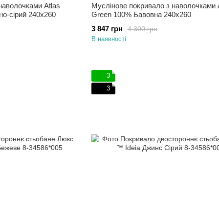
наволочками Atlas
Муслінове покривало з наволочками A
о-сірий 240х260
Green 100% Бавовна 240х260
3 847 грн
4 300 грн
В наявності
3
3