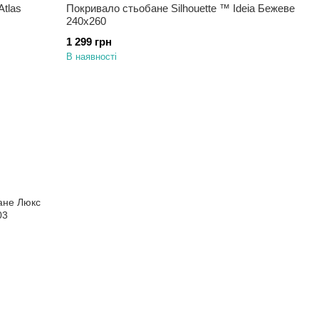
tlas
Покривало стьобане Silhouette ™ Ideia Бежеве
240х260
1 299 грн
В наявності