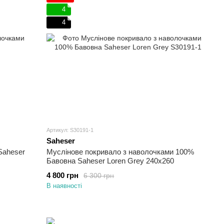
4
4
Артикул: S30191-1
Saheser
Saheser
Муслінове покривало з наволочками 100%
Бавовна Saheser Loren Grey 240х260
4 800 грн
6 300 грн
В наявності