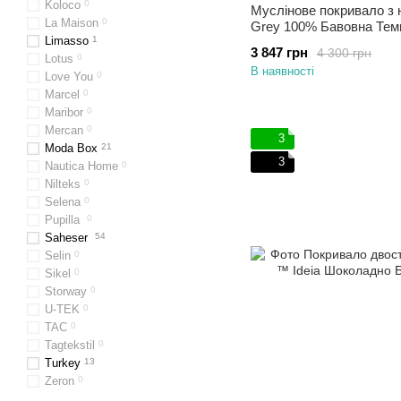
Koloco
0
Муслінове покривало з 
La Maison
0
Grey 100% Бавовна Темн
Limasso
1
3 847 грн
4 300 грн
Lotus
0
В наявності
Love You
0
Marcel
0
Maribor
0
Mercan
0
3
Moda Box
21
3
Nautica Home
0
Nilteks
0
Selena
0
Pupilla
0
Saheser
54
Selin
0
Sikel​​​​​​​
0
Storway
0
U-TEK
0
TAC
0
Tagtekstil
0
Turkey
13
Zeron
0