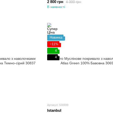
2 800 грн
4 300 грн
В наявності
Новинка
−11%
4
4
Артикул: S30699
Istanbul