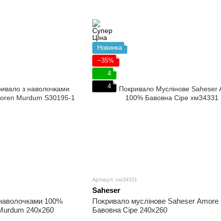
Новинка
−35%
4
4
Артикул: хм34331
Saheser
 наволочками 100%
Покривало муслінове Saheser Amore 
 Murdum 240х260
Бавовна Сіре 240х260