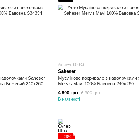
Артикул: S34392
Saheser
наволочками Saheser
Муслінове покривало з наволочками 
вна Бежевий 240х260
Mervis Mavi 100% Бавовна 240х260
4 900 грн
6 300 грн
В наявності
−26%