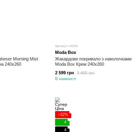
Артикул: 34346
Moda Box
Жакардове покривало з наволочками
heser Morning Mist
Moda Box Крем 240х260
на 240х260
2 599 грн
3 465 грн
В наявності
−22%
4
4