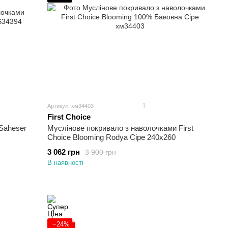
1
Артикул: хм34403
First Choice
Saheser
Муслінове покривало з наволочками First
Choice Blooming Rodya Сіре 240х260
3 062 грн
3 900 грн
В наявності
−24%