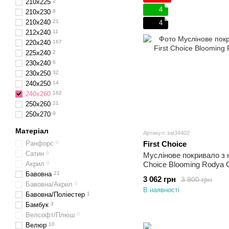
210х225
2
4
210х230
8
210х240
21
4
212x240
11
220x240
167
225х240
2
230х240
6
230x250
32
240х250
14
240x260
162
250x260
21
250х270
9
Матеріал
Артикул: хм34402
Ранфорс
0
First Choice
Сатин
0
Муслінове покривало з 
Акрил
0
Choice Blooming Rodya 
Бавовна
21
3 062 грн
3 900 грн
Бавовна/Акрил
0
В наявності
Бавовна/Поліестер
1
Бамбук
3
Велсофт/Плюш
0
Велюр
10