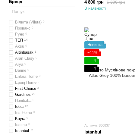
Бренд
4 800 грн
6 300 грн
В наявності
Вілюта (Viluta)
0
Прованс
0
Руно
0
ТЕП
14
Новинка
Aksu
0
Altinbasak
1
−11%
Aran Clasy
0
4
Arya
0
4
Barine
0
Enlora Home
0
Eponj Home
0
First Choice
3
Gardines
29
Hanibaba
0
Ideia
15
Iris Home
0
Kayra
9
Issimo
0
Артикул: S30837
Istanbul
2
Istanbul