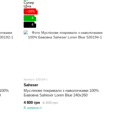
−24%
4
4
Артикул: S30194-1
Saheser
 100%
Муслінове покривало з наволочками 100%
0
Бавовна Saheser Loren Blue 240х260
4 800 грн
6 300 грн
В наявності