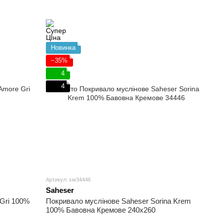
Новинка
−35%
4
4
Артикул: хм34446
Saheser
Gri 100%
Покривало муслінове Saheser Sorina Krem
100% Бавовна Кремове 240х260