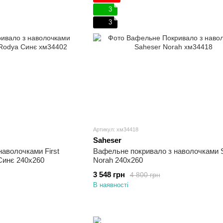
3
3
Артикул: хм34418
Saheser
наволочками First
Вафельне покривало з наволочками 
Синє 240х260
Norah 240х260
3 548 грн
4 800 грн
В наявності