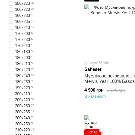
150x220
37
160х220
46
160х230
7
160x235
18
160х240
17
170х200
6
170x230
6
170х240
1
180х180
5
180x200
1
Артикул: S34394
180х210
5
Saheser
180х220
24
Муслінове покривало з 
180x240
22
Mervis Yesil 100% Баво
180х260
7
190х220
3
4 900 грн
6 300 грн
200х210
1
В наявності
200x220
53
200x230
23
200x235
17
200х240
7
200х250
5
210х220
10
−21%