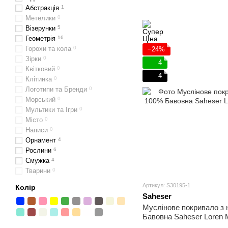
Абстракція
1
Метелики
0
Візерунки
5
Геометрія
16
Горохи та кола
0
−24%
Зірки
0
4
Квітковий
0
4
Клітинка
0
Логотипи та Бренди
0
Морський
0
Мультики та Ігри
0
Місто
0
Написи
0
Орнамент
4
Рослини
6
Смужка
4
Тварини
0
Артикул: S30195-1
Колір
Saheser
Муслінове покривало з
Бавовна Saheser Loren