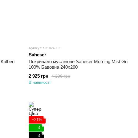
Артикул: S31024-1-1
Saheser
 Kalben
Покривало муслінове Saheser Morning Mist Gri
100% Бавовна 240х260
2 925 грн
4 300 грн
В наявності
−21%
4
4