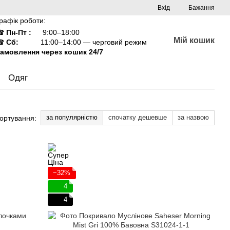
Вхід
Бажання
рафік роботи:
☎
Пн-Пт :
9:00–18:00
Мій кошик
☎
Сб:
11:00–14:00 — черговий режим
амовлення через кошик 24/7
Одяг
за популярністю
спочатку дешевше
за назвою
ортування:
−32%
4
4