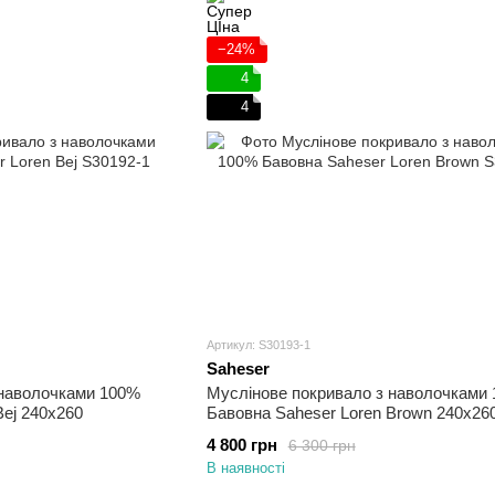
−24%
4
4
Артикул: S30193-1
Saheser
 наволочками 100%
Муслінове покривало з наволочками
Bej 240х260
Бавовна Saheser Loren Brown 240х26
4 800 грн
6 300 грн
В наявності