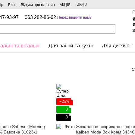
UK
RU
ір
Блог
Відгуки про магазин
АКЦІЯ
Г
47-93-97
063 282-86-62
Передзвонити вам?
З
альні та вітальні
Для ванни та кухні
Для дитячої
С
−25%
3
3