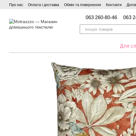
Перейти до основного контенту
Про нас
Оплата і доставка
Обмін та повернення
Контакти
Догов
063 260-80-46
063 2
Для сп