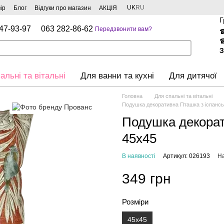
UK
RU
ір
Блог
Відгуки про магазин
АКЦІЯ
Г
47-93-97
063 282-86-62
Передзвонити вам?
З
альні та вітальні
Для ванни та кухні
Для дитячої
Головна
Для спальні та вітальні
Подушка декоративна Пташка з іспансь
Подушка декорат
45х45
В наявності
Артикул: 026193
На
349 грн
Розміри
45х45