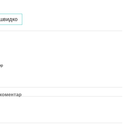
 швидко
ер
 коментар