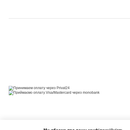
© 2014—2026
Motrazzzo — Затишний магазин домашнього текстилю
Приймаємо до оплати
Мобільна версія
Ми дбаємо про вашу конфіденційність