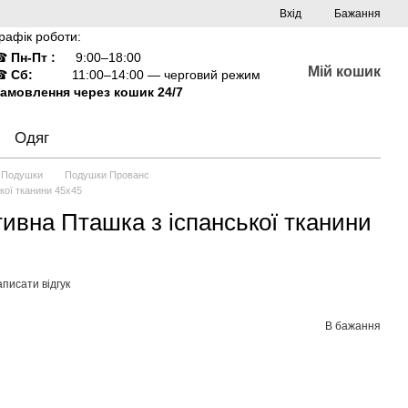
Вхід
Бажання
рафік роботи:
☎
Пн-Пт :
9:00–18:00
Мій кошик
☎
Сб:
11:00–14:00 — черговий режим
амовлення через кошик 24/7
Одяг
Подушки
Подушки Прованс
кої тканини 45х45
ивна Пташка з іспанської тканини
писати відгук
В бажання