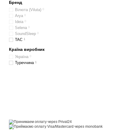
Бренд
Вілюта (Viluta)
0
Arya
0
Ideia
0
Selena
0
SoundSleep
0
TAC
1
Країна виробник
Україна
0
Туреччина
1
© 2014—2026
Motrazzzo — Затишний магазин домашнього текстилю
Приймаємо до оплати