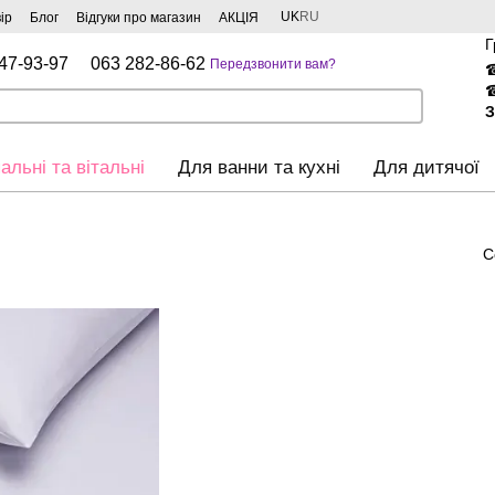
UK
RU
ір
Блог
Відгуки про магазин
АКЦІЯ
Г
47-93-97
063 282-86-62
Передзвонити вам?
З
альні та вітальні
Для ванни та кухні
Для дитячої
С