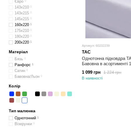
Євро
0
143x210
0
143x215
0
145х215
0
160х220
1
175x210
0
180х220
0
200x220
1
Артикул: 60232239
Матеріал
TAC
Однотонна підковдра T
Бязь
0
Бавовна в асортименті 
Ранфорс
1
Сатин
0
1 099 грн
1 224 грн
Бавовна/Льон
0
В наявності
Колір
Тип малюнка
Однотонний
1
Візерунки
0