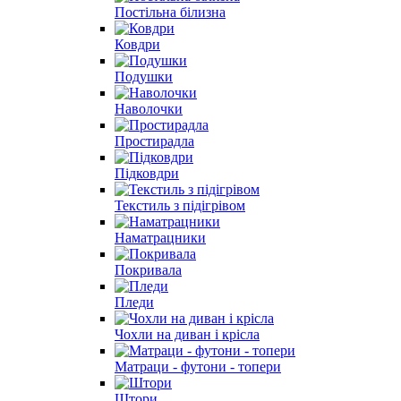
Постільна білизна
Ковдри
Подушки
Наволочки
Простирадла
Підковдри
Текстиль з підігрівом
Наматрацники
Покривала
Пледи
Чохли на диван і крісла
Матраци - футони - топери
Штори