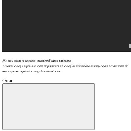
🆕 Новий товар на сторінці. Попередній знято з продажу
* Реальні кольори виробів можуть відрізнятися від кольорів і відтінків на Вашому екрані, це залежить від
налаштувань і передачі кольору Вашого гаджета.
Опис