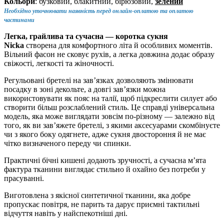
Кольори
: бузковий, блакитний, бірюзовий,
зелений
Необхідно уточнювати наявність перед онлайн-оплатою та оплатою
частинами
Легка, грайлива та сучасна — коротка сукня
Nicka
створена для комфортного літа й особливих моментів.
Вільний фасон не сковує рухів, а легка довжина додає образу
свіжості, легкості та жіночності.
Регульовані бретелі на зав’язках дозволяють змінювати
посадку в зоні декольте, а довгі зав’язки можна
використовувати як пояс на талії, щоб підкреслити силует або
створити більш розслаблений стиль. Це справді універсальна
модель, яка може виглядати зовсім по-різному — залежно від
того, як ви зав’яжете бретелі, з якими аксесуарами скомбінуєте
чи з якого боку одягнете, адже сукня двостороння й не має
чітко визначеного переду чи спинки.
Практичні бічні кишені додають зручності, а сучасна м’ята
фактура тканини виглядає стильно й охайно без потреби у
прасуванні.
Виготовлена з якісної синтетичної тканини, яка добре
пропускає повітря, не парить та дарує приємні тактильні
відчуття навіть у найспекотніші дні.