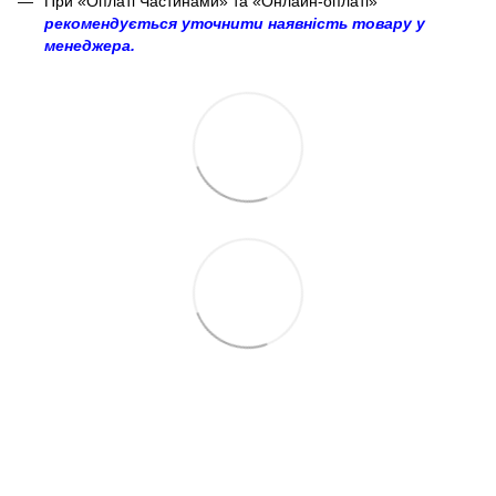
При «Оплаті Частинами» та «Онлайн-оплаті»
рекомендується уточнити наявність товару у
менеджера.
063 260-80-46
063 247-93-97
063 282-86-62
044 247-93-97