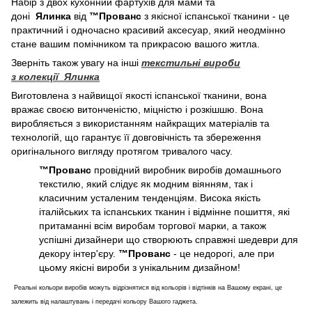
Набір з двох кухонний фартухів для мами та
доні
Ялинка
від
™Прованс
з якісної іспанської тканини - це
практичний і одночасно красивий аксесуар, який неодмінно
стане вашим помічником та прикрасою вашого житла.
Зверніть також увагу на інші
текстильні вироби
з колекції Ялинка
Виготовлена з найвищої якості іспанської тканини, вона
вражає своєю витонченістю, міцністю і розкішшю. Вона
виробляється з використанням найкращих матеріалів та
технологій, що гарантує її довговічність та збереження
оригінального вигляду протягом тривалого часу.
™Прованс
провідний виробник виробів домашнього
текстилю, який слідує як модним віянням, так і
класичним усталеним тенденціям. Висока якість
італійських та іспанських тканин і відмінне пошиття, які
притаманні всім виробам торгової марки, а також
успішні дизайнери що створюють справжні шедеври для
декору інтер'єру.
™Прованс
- це недорогі, але при
цьому якісні вироби з унікальним дизайном!
Реальні кольори виробів можуть відрізнятися від кольорів і відтінків на Вашому екрані, це
залежить від налаштувань і передачі кольору Вашого гаджета.