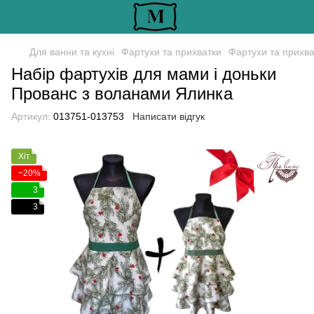
Для ванни та кухні
Фартухи та прихватки
Фартухи та прихв
Набір фартухів для мами і доньки
Прованс з воланами Ялинка
Артикул:
013751-013753
Написати відгук
Хіт
−20%
3
3