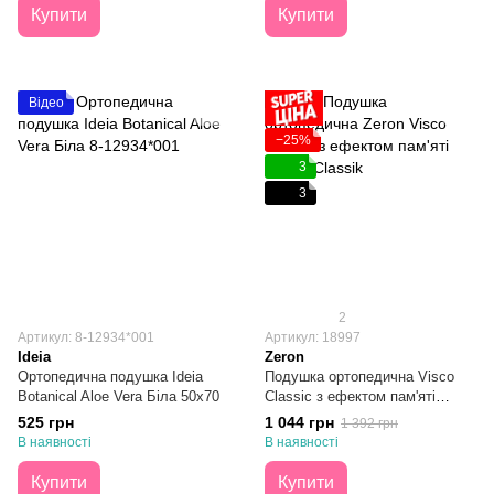
Купити
Купити
Відео
−25%
3
3
2
Артикул: 8-12934*001
Артикул: 18997
Ideia
Zeron
Ортопедична подушка Ideia
Подушка ортопедична Visco
Botanical Aloe Vera Біла 50x70
Classic з ефектом пам'яті
40х60
525 грн
1 044 грн
1 392 грн
В наявності
В наявності
Купити
Купити