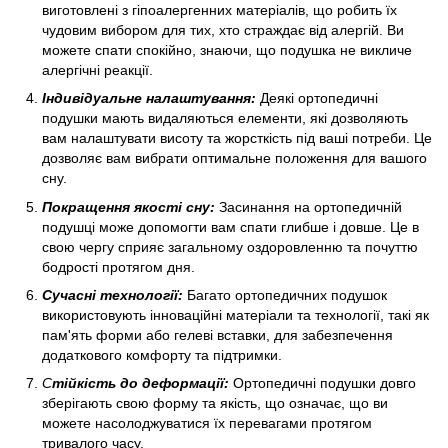
виготовлені з гіпоалергенних матеріалів, що робить їх
чудовим вибором для тих, хто страждає від алергій. Ви
можете спати спокійно, знаючи, що подушка не викличе
алергічні реакції.
Індивідуальне налаштування:
Деякі ортопедичні
подушки мають видаляються елементи, які дозволяють
вам налаштувати висоту та жорсткість під ваші потреби. Це
дозволяє вам вибрати оптимальне положення для вашого
сну.
Покращення якості сну:
Засинання на ортопедичній
подушці може допомогти вам спати глибше і довше. Це в
свою чергу сприяє загальному оздоровленню та почуттю
бодрості протягом дня.
Сучасні технології:
Багато ортопедичних подушок
використовують інноваційні матеріали та технології, такі як
пам'ять форми або гелеві вставки, для забезпечення
додаткового комфорту та підтримки.
С
тійкість до деформації:
Ортопедичні подушки довго
зберігають свою форму та якість, що означає, що ви
можете насолоджуватися їх перевагами протягом
тривалого часу.