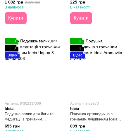
Butterfly 50х58х14
1 082 грн
225 грн
2 235 грн
В наявності
В наявності
Купити
Купити
3
3
3
3
Відео
Відео
Артикул: 8-30233*006
Артикул: 8-29870
Ideia
Ideia
Подушка-валик для йоги та
Подушка ортопедична з
медитації з гречаним
гречаним лушпинням Ideia
лушпинням Ideia Чорна
Aromavita 40х40
655 грн
899 грн
46х25х10