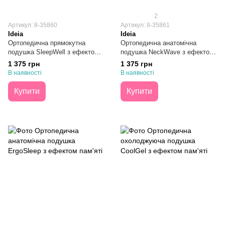
2
Артикул: 8-35860
Артикул: 8-35861
Ideia
Ideia
Ортопедична прямокутна
Ортопедична анатомічна
подушка SleepWell з ефектом
подушка NeckWave з ефектом
пам'яті 40х60х13
пам'яті 40х60х11/9
1 375 грн
1 375 грн
В наявності
В наявності
Купити
Купити