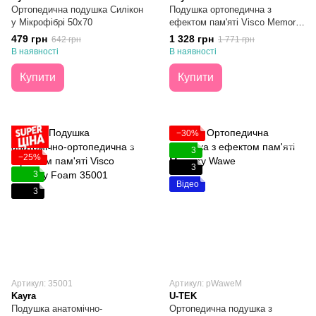
Ортопедична подушка Силікон
Подушка ортопедична з
у Мікрофібрі 50х70
ефектом пам'яті Visco Memory
Foam 40×60
479 грн
1 328 грн
642 грн
1 771 грн
В наявності
В наявності
Купити
Купити
−30%
3
−25%
3
3
Відео
3
Артикул: 35001
Артикул: pWaweM
Kayra
U-TEK
Подушка анатомічно-
Ортопедична подушка з