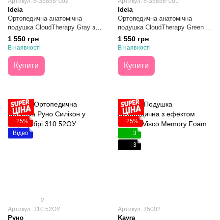
Артикул: 8-35858*002
Артикул: 8-35858*001
Ideia
Ideia
Ортопедична анатомічна
Ортопедична анатомічна
подушка CloudTherapy Gray з
подушка CloudTherapy Green з
ефектом пам'яті 65х40х10
ефектом пам'яті 65х40х10
1 550 грн
1 550 грн
В наявності
В наявності
Купити
Купити
−25%
−25%
Відео
3
3
2
Артикул: 310.52ОУ
Артикул: 35002
Руно
Kayra