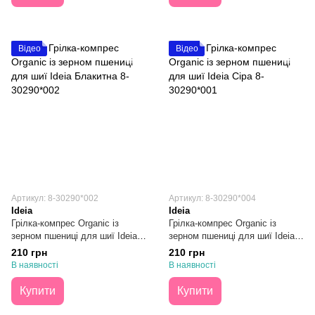
Відео
Відео
Артикул: 8-30290*002
Артикул: 8-30290*004
Ideia
Ideia
Грілка-компрес Organic із
Грілка-компрес Organic із
зерном пшениці для шиї Ideia
зерном пшениці для шиї Ideia
Блакитна 44х46х24
Сіра 44х46х24
210 грн
210 грн
В наявності
В наявності
Купити
Купити