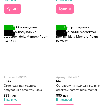
В наявності
В наявності
Купити
Купити
3
3
3
3
1
Артикул: 8-29425
Артикул: 8-29424
Ideia
Ideia
Ортопедична подушка-
Ортопедична подушка-валик з
полувалик з ефектом Ideia
ефектом пам'яті Ideia Memory
Memory Foam 20х49
Foam 20х49
729 грн
995 грн
В наявності
В наявності