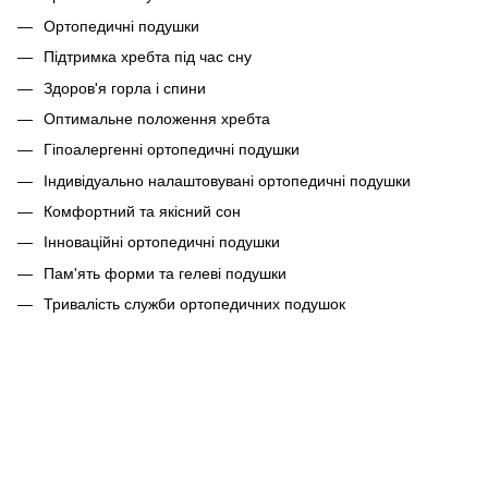
Ортопедичні подушки
Підтримка хребта під час сну
Здоров'я горла і спини
Оптимальне положення хребта
Гіпоалергенні ортопедичні подушки
Індивідуально налаштовувані ортопедичні подушки
Комфортний та якісний сон
Інноваційні ортопедичні подушки
Пам'ять форми та гелеві подушки
Тривалість служби ортопедичних подушок
063 260-80-46
063 247-93-97
063 282-86-62
044 247-93-97