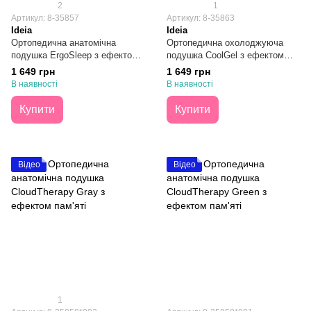
2
1
Артикул: 8-35857
Артикул: 8-35863
Ideia
Ideia
Ортопедична анатомічна
Ортопедична охолоджуюча
подушка ErgoSleep з ефектом
подушка CoolGel з ефектом
пам'яті 61х34х12
пам'яті 60х40х11/9
1 649 грн
1 649 грн
В наявності
В наявності
Купити
Купити
Відео
Відео
1