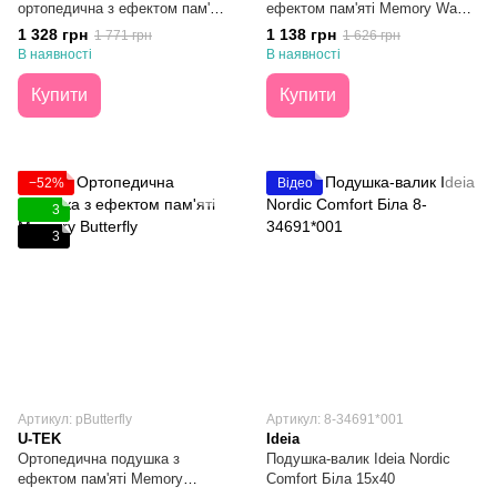
ортопедична з ефектом пам'яті
ефектом пам'яті Memory Wawe
Visco Memory Foam 40×60
49х32х10,5
1 328 грн
1 138 грн
1 771 грн
1 626 грн
В наявності
В наявності
Купити
Купити
−52%
Відео
3
3
Артикул: pButterfly
Артикул: 8-34691*001
U-TEK
Ideia
Ортопедична подушка з
Подушка-валик Ideia Nordic
ефектом пам'яті Memory
Comfort Біла 15х40