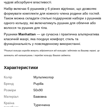
чудові абсорбуючі властивості.
Набір включає 6 рушників у 6 різних відтінках, що дозволяє
формувати комплекти для кожного члена родини або гостей.
Також можна складати стильні подарункові набори з рушників
одного кольору, які включатимуть рушник для обличчя або
волосся та рушник для тіла.
Рушники
Manhattan
— це сучасна і практична альтернатива
класичній махрі, яка поєднує комфорт, стиль та
функціональність у повсякденному використанні.
*
Реальні кольори виробів можуть відрізнятися від кольорів і відтінків на Вашому екрані, це
залежить від налаштувань і передачі кольору Вашого гаджета.
Характеристики
Колір
Мультиколор
Бренд
Pupilla
Розміри
50х90
Матеріал
Бавовна
Країна
Туреччина
виробник