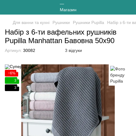
Для ванни та кухні
Рушники
Рушники Pupilla
Набір з 6-ти 
Набір з 6-ти вафельних рушників
Pupilla Manhattan Бавовна 50х90
Артикул:
30082
3 відгуки
−6%
3
3