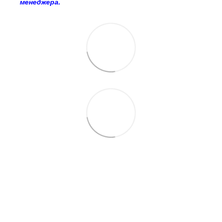
менеджера.
063 260-80-46
063 247-93-97
063 282-86-62
044 247-93-97
Контакти