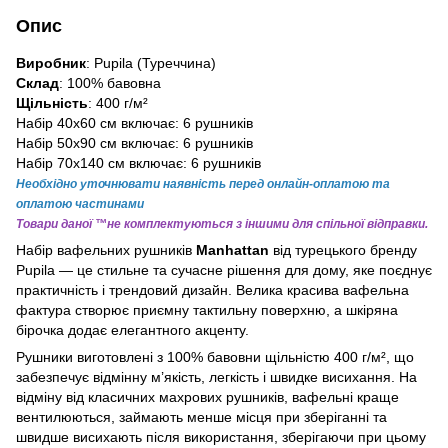
Опис
Виробник
: Pupila (Туреччина)
Склад
: 100% бавовна
Щільність
: 400 г/м²
Набір 40х60 см включає: 6 рушників
Набір 50х90 см включає: 6 рушників
Набір 70х140 см включає: 6 рушників
Необхідно уточнювати наявність перед онлайн-оплатою та
оплатою частинами
Товари даної ™не комплектуються з іншими для спільної відправки.
Набір вафельних рушників
Manhattan
від турецького бренду
Pupila — це стильне та сучасне рішення для дому, яке поєднує
практичність і трендовий дизайн. Велика красива вафельна
фактура створює приємну тактильну поверхню, а шкіряна
бірочка додає елегантного акценту.
Рушники виготовлені з 100% бавовни щільністю 400 г/м², що
забезпечує відмінну м’якість, легкість і швидке висихання. На
відміну від класичних махрових рушників, вафельні краще
вентилюються, займають менше місця при зберіганні та
швидше висихають після використання, зберігаючи при цьому