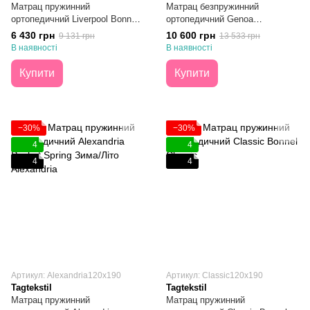
Матрац пружинний
Матрац безпружинний
ортопедичний Liverpool Bonnel
ортопедичний Genoa
Зима/Літо 120х190
Пінополіуретан Зима/Літо
6 430 грн
10 600 грн
9 131 грн
13 533 грн
120х190
В наявності
В наявності
Купити
Купити
−30%
−30%
4
4
4
4
Артикул: Alexandria120х190
Артикул: Classic120х190
Tagtekstil
Tagtekstil
Матрац пружинний
Матрац пружинний