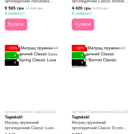
ортопедичний Alexandria
ортопедичний Classic Bonnel
Pocket Spring Зима/Літо
120х190
9 565 грн
4 420 грн
13 582 грн
6 276 грн
120х190
В наявності
В наявності
Купити
Купити
−30%
−30%
4
4
4
4
Артикул: Classic Luxe120х190
Артикул: Classic Econom120х190
Tagtekstil
Tagtekstil
Матрац пружинний
Матрац пружинний
ортопедичний Classic Luxe
ортопедичний Classic Econom
Pocket Spring 120х190
Bonnel 120х190