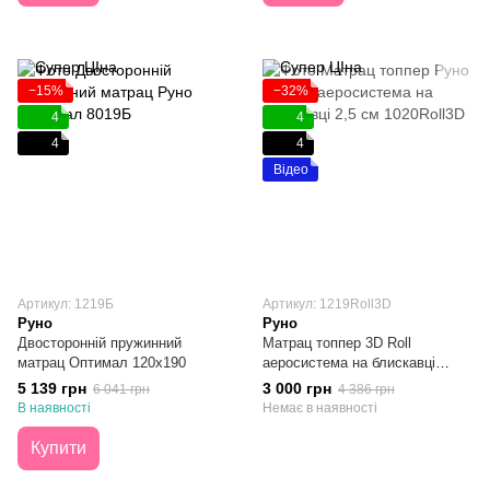
−15%
−32%
4
4
4
4
Відео
Артикул: 1219Б
Артикул: 1219Roll3D
Руно
Руно
Двосторонній пружинний
Матрац топпер 3D Roll
матрац Оптимал 120х190
аеросистема на блискавці
120х190
5 139 грн
3 000 грн
6 041 грн
4 386 грн
В наявності
Немає в наявності
Купити