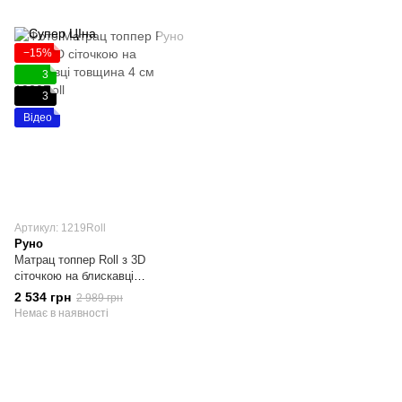
−15%
3
3
Відео
Артикул: 1219Roll
Руно
Матрац топпер Roll з 3D
сіточкою на блискавці
120х190х4
2 534 грн
2 989 грн
Немає в наявності