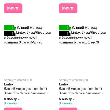
Купити
Купити
4
4
4
4
Артикул: мтб/зл-120
Артикул: мфб/зл-120
Lintex
Lintex
Лляний матрац топпер Lintex
Лляний матрац топпер Lintex
Зима/Літо Льон в бавовняному
Зима/Літо Льон в бавовняному
чохлі 120х190х3
чохлі 120х190х5
4 855 грн
5 635 грн
В наявності
В наявності