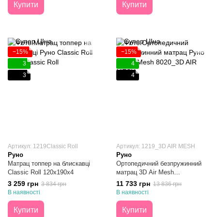
Купити
Купити
−15%
−15%
3
4
3
4
Артикул: 1219Classic Roll
Артикул: 1219_3D AIR MESH
Руно
Руно
Матрац топпер на блискавці
Ортопедичний безпружинний
Classic Roll 120х190х4
матрац 3D Аir Mesh
120х190х20
3 259 грн
11 733 грн
3 834 грн
13 836 грн
В наявності
В наявності
Купити
Купити