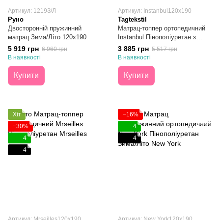
Артикул: 1219З/Л
Артикул: Instanbul120х190
Руно
Tagtekstil
Двосторонній пружинний
Матрац-топпер ортопедичний
матрац Зима/Літо 120х190
Instanbul Пінополіуретан з
латексованою кокосовою
5 919 грн
3 885 грн
6 960 грн
5 517 грн
корою 120х190
В наявності
В наявності
Купити
Купити
Хіт
−16%
−30%
4
4
4
4
Артикул: Mrseilles120х190
Артикул: New York120х190