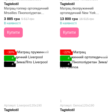
Tagtekstil
Tagtekstil
Матрац-топпер ортопедичний
Матрац безпружинний
Mrseilles Пінополіуретан
ортопедичний New York
120х190
Пінополіуретан Зима/Літо
3 885 грн
13 800 грн
5 517 грн
16 515 грн
120х190
В наявності
В наявності
Купити
Купити
−30%
−22%
4
4
4
4
1
Артикул: Liverpool120х190
Артикул: Genoa120х190
Tagtekstil
Tagtekstil