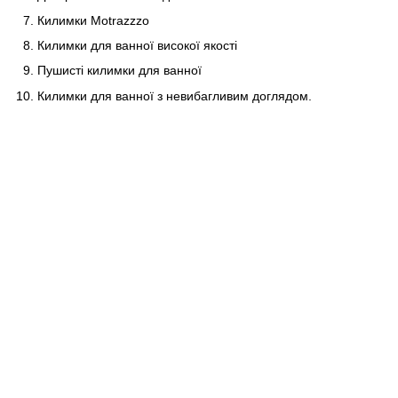
Килимки Motrazzzo
Килимки для ванної високої якості
Пушисті килимки для ванної
Килимки для ванної з невибагливим доглядом.
063 260-80-46
063 247-93-97
063 282-86-62
044 247-93-97
Контакти
Повна версія сайту
© 2014—2026
Motrazzzo — Затишний магазин домашнього текстилю
UK
RU