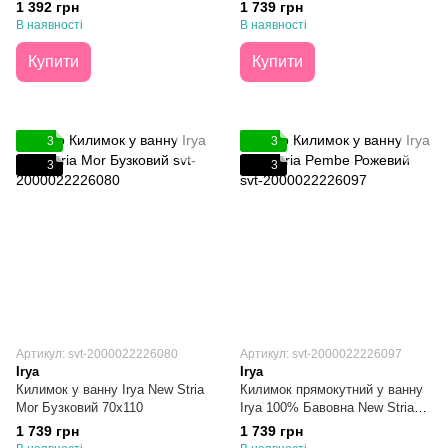
1 392 грн
1 739 грн
В наявності
В наявності
Купити
Купити
3
3
3
3
Артикул: svt-2000022226080
Артикул: svt-2000022226097
Irya
Irya
Килимок у ванну Irya New Stria
Килимок прямокутний у ванну
Mor Бузковий 70х110
Irya 100% Бавовна New Stria
Pembe Рожевий 70х110
1 739 грн
1 739 грн