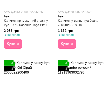
Артикул: svt-2000022296656
Артикул: 2000022200523
Irya
Irya
Килимок прямокутний у ванну
Килимок у ванну Irya Juana
Irya 100% Бавовна Togo Ekru
G.Kurusu 70х110
Молочний 70х110
2 086 грн
1 652 грн
В наявності
В наявності
Купити
Купити
3
3
3
3