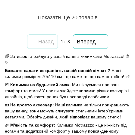
Показати ще 20 товарів
Назад
Вперед
1
з 3
🌈 Затишок та райдуга у вашій ванні з килимками Motrazzzo! 🚿
✨
Бажаєте надати яскравість вашій ванній кімнаті?
Наші
килимки розміром 70x110 см - це саме те, що вам потрібно! 🛁
🌸
Килимки на будь-який смак:
Ми піклуємося про ваш
комфорт та стиль! У нас ви знайдете килимки різних кольорів і
дизайнів, щоб кожен ранок був насправді особливим.
🏡
Не просто аксесуар:
Наші килимки не тільки прикрашають
вашу ванну, вони можуть слугувати стильними інтер'єрними
деталями. Оберіть дизайн, який відповідає вашому стилю!
🌿
М'якість та комфорт:
Килимки Motrazzzo - це ніжність під
ногами та додатковий комфорт у вашому повсякденному