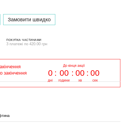
Замовити швидко
ПОКУПКА ЧАСТИНАМИ
3 платежі по 420.00 грн
До кінця акції
закінчення
0
00
00
00
до закінчення
дні
години
хв
сек
фтина