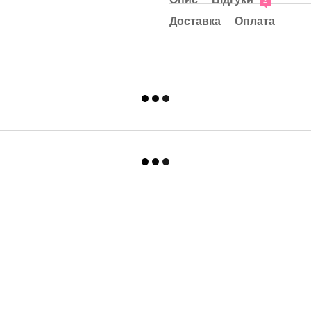
2
Доставка
Оплата
Каталог
Клієнтам
Для спальні та вітальні
Вхід до кабінету
Для ванни та кухні
Про нас
Для дитячої
Оплата і доставка
Одяг
Обмін та повернення
Контакти