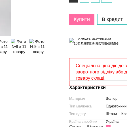
Купити
В кредит
ОПЛАТА ЧАСТИНАМИ
3 платежі по 420.00 грн
Спеціальна ціна діє до 
зворотного відліку або 
товару складі.
Характеристики
Матеріал
Велюр
Тип малюнка
Однотонний
Тип одягу
Штани + Ко
Країна виробник
Україна
Опис
Відгуки