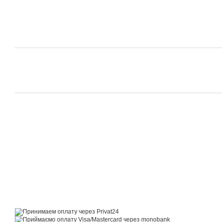
© 2014—2026
Motrazzzo — Затишний магазин домашнього текстилю
Приймаємо до оплати