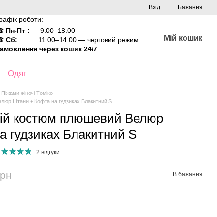
Вхід
Бажання
рафік роботи:
☎
Пн-Пт :
9:00–18:00
Мій кошик
☎
Сб:
11:00–14:00 — черговий режим
амовлення через кошик 24/7
Одяг
Піжами жіночі Tоміко
люр Штани + Кофта на гудзиках Блакитний S
ій костюм плюшевий Велюр
а гудзиках Блакитний S
2 відгуки
грн
В бажання