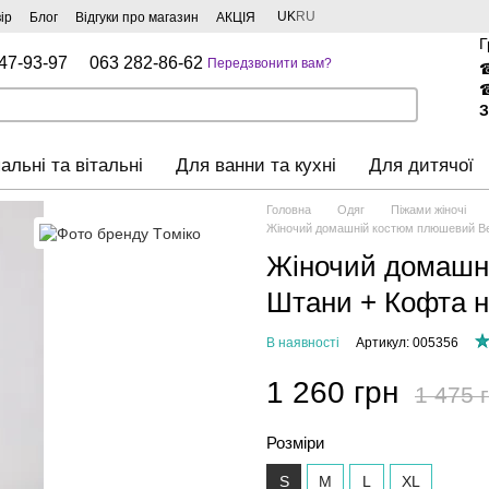
UK
RU
ір
Блог
Відгуки про магазин
АКЦІЯ
Г
47-93-97
063 282-86-62
Передзвонити вам?
З
альні та вітальні
Для ванни та кухні
Для дитячої
Головна
Одяг
Піжами жіночі
Жіночий домашній костюм плюшевий Ве
Жіночий домашн
Штани + Кофта н
В наявності
Артикул: 005356
1 260 грн
1 475 
Розміри
S
M
L
XL