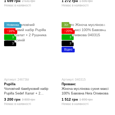
1 699 грн
1 272 грн
2 531 грн
1 590 грн
Немає в наявності
Немає в наявності
Новинка
Хіт
−16%
−20%
3
3
3
3
Відео
Артикул: 24673bl
Артикул: 040315
Pupilla
Прованс
Чоловічий бамбуковий набір
Жіноча муслінова сукня максі
Pupilla Sedef Халат + 2
100% Бавовна Hera Оливкова
Рушника Темно-синій
3 200 грн
1 512 грн
3 800 грн
1 890 грн
Немає в наявності
Немає в наявності