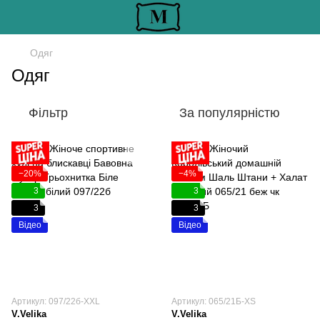
Одяг
Одяг
Фільтр
За популярністю
−20%
−4%
3
3
3
3
Відео
Відео
Артикул: 097/22б-ХХL
Артикул: 065/21Б-XS
V.Velika
V.Velika