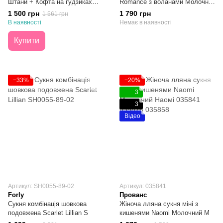
Штани + Кофта на гудзиках
Romance з воланами Молочна
Коричневий XS
S
1 500 грн
1 790 грн
1 561 грн
В наявності
Немає в наявності
Купити
−33%
−20%
3
3
Відео
Артикул: SH0055-89-02
Артикул: 035841
Forly
Прованс
Сукня комбінація шовкова
Жіноча лляна сукня міні з
подовжена Scarlet Lillian S
кишенями Naomi Молочний M