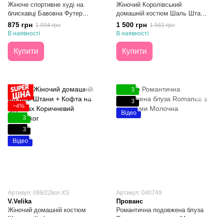
Жіноче спортивне худі на
Жіночий Королівський
блискавці Бавовна Футер
домашній костюм Шаль Штани
Трьохнитка Біле ХХL
+ Халат Бежевий XS
875 грн
1 500 грн
1 094 грн
1 561 грн
В наявності
В наявності
Купити
Купити
3
3
−4%
Відео
3
3
Відео
Артикул: 098/22kor-XS
Артикул: 040749
V.Velika
Прованс
Жіночий домашній костюм
Романтична подовжена блуза