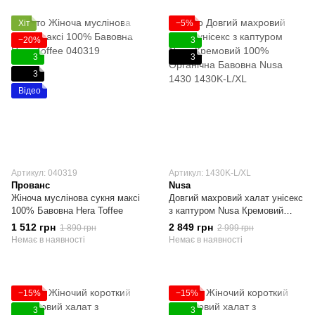
Хіт
−5%
−20%
3
3
3
3
Відео
Артикул: 040319
Артикул: 1430K-L/XL
Прованс
Nusa
Жіноча муслінова сукня максі
Довгий махровий халат унісекс
100% Бавовна Hera Toffee
з каптуром Nusa Кремовий
100% Органічна Бавовна L/XL
1 512 грн
2 849 грн
1 890 грн
2 999 грн
Немає в наявності
Немає в наявності
−15%
−15%
3
3