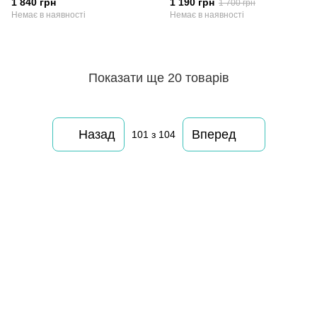
1 840 грн
1 190 грн
1 700 грн
Немає в наявності
Немає в наявності
Показати ще 20 товарів
Назад
Вперед
101
з 104
063 260-80-46
063 247-93-97
063 282-86-62
044 247-93-97
Контакти
Повна версія сайту