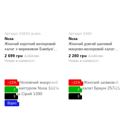
Артикул: 0383/1-pudra
Артикул: 0469
Nusa
Nusa
Жіночий короткий велюровий
Жіночий довгий шалевий
халат з мереживом Бамбук/
махрово-велюровий халат
Бавовна Nusa Пудровий S
Nusa Бамбук/Бавовна Синій S
2 699 грн
2 280 грн
3 163 грн
3 146 грн
Немає в наявності
Немає в наявності
−23%
−22%
3
3
3
3
Відео