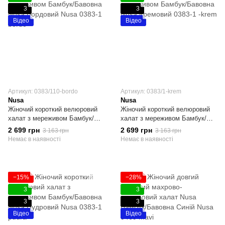
3
3
Відео
Відео
Артикул: 0383/110-bordo
Артикул: 0383/1-krem
Nusa
Nusa
Жіночий короткий велюровий
Жіночий короткий велюровий
халат з мереживом Бамбук/
халат з мереживом Бамбук/
Бавовна Nusa Бордовий S
Бавовна Nusa Кремовий S
2 699 грн
2 699 грн
3 163 грн
3 163 грн
Немає в наявності
Немає в наявності
−15%
−28%
3
3
3
3
Відео
Відео