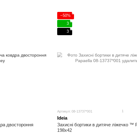
−50%
3
3
1
Артикул: 08-13737*001
Ideia
дра двостороння
Захисні бортики в дитяче ліжечко ™ P
198х42