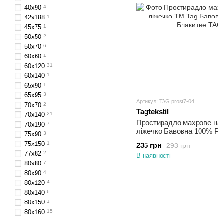
40х90
4
42х198
1
45x75
1
50x50
2
50х70
6
60х60
1
60х120
31
60х140
1
65х90
1
65х95
3
Артикул: TAG prost7-04
70х70
2
Tagtekstil
70х140
21
Простирадло махрове на
70х190
7
ліжечко Бавовна 100% P
75x90
3
60x120х20
75x150
1
235 грн
293 грн
77x82
2
В наявності
80x80
7
80х90
4
80х120
4
80х140
6
80х150
1
80х160
15