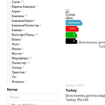
Сатин
43
Варена Бавовна
4
Акрил
1
Бавовна
76
Бавовна/Акрил
5
Новинка
Бавовна/Поліестер
1
−25%
Бамбук
2
Велсофт/Плюш
19
3
Вовна
1
3
Льон
1
Махра
2
Муслін
3
Мікрофібра
23
Поліестер
41
Ситець
4
Трикотаж
1
Тік
1
Фланель
4
Артикул: 20541
Бренд
Turkey
Всесезонна дитяча ков
Turkey 95х145
23