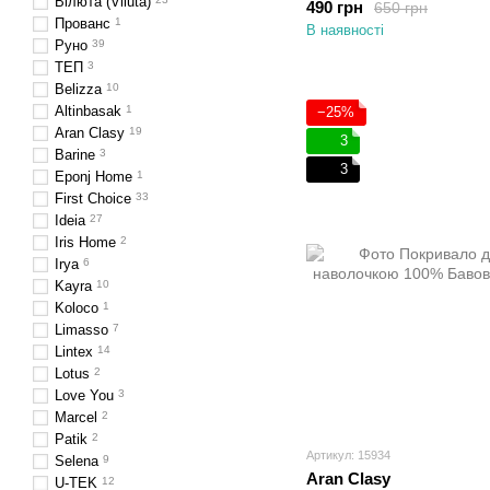
Вілюта (Viluta)
490 грн
650 грн
Прованс
1
В наявності
Руно
39
ТЕП
3
Belizza
10
Altinbasak
1
−25%
Aran Clasy
19
3
Barine
3
3
Eponj Home
1
First Choice
33
Ideia
27
Iris Home
2
Irya
6
Kayra
10
Koloco
1
Limasso
7
Lintex
14
Lotus
2
Love You
3
Marcel
2
Patik
2
Артикул: 15934
Selena
9
Aran Clasy
U-TEK
12