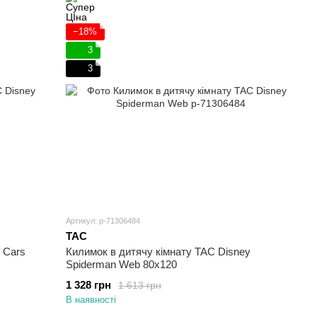
−18%
3
3
Артикул: p-71306484
TAC
 Cars
Килимок в дитячу кімнату TAC Disney
Spiderman Web 80х120
1 328 грн
1 613 грн
В наявності