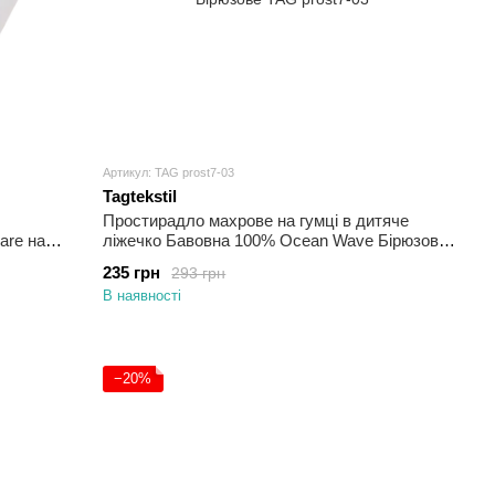
Артикул: TAG prost7-03
Tagtekstil
Простирадло махрове на гумці в дитяче
are на
ліжечко Бавовна 100% Ocean Wave Бірюзове
60x120х20
235 грн
293 грн
В наявності
−20%