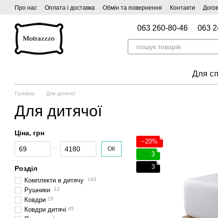
Перейти до основного контенту
Про нас
Оплата і доставка
Обмін та повернення
Контакти
Догов
063 260-80-46
063 2
Для сп
Головна
Для дитячої
Для дитячої
Ціна, грн
−20%
Від Ціна, грн
До Ціна, грн
ОК
3
3
Розділ
Комплекти в дитячу
143
Рушники
12
Ковдри
25
Ковдри дитячі
45