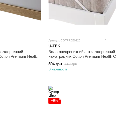
1
Артикул: COTPRE60120
U-TEK
иаллергенний
Вологонепроникний антиаллергенний
otton Premium Health
наматрацник Cotton Premium Health C
гумках по кутах 60х120
594 грн
742 грн
В наявності
−9%