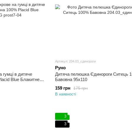
Артикул: 204.03_єдинороги
Руно
 гумці в дитяче
Дитяча пелюшка Єдинороги Ситець 
lacid Blue Блакитне
Бавовна 95х110
159 грн
175 грн
В наявності
3
3