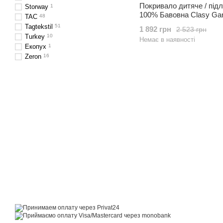
Покривало дитяче / під
Storway
1
100% Бавовна Clasy Ga
TAC
48
Tagtekstil
51
1 892 грн
2 523 грн
Turkey
10
Немає в наявності
Екопух
1
Zeron
16
© 2014—2026
Motrazzzo — Затишний магазин домашнього текстилю
Приймаємо до оплати