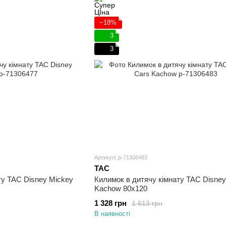
−18%
3
3
Артикул: p-71306483
TAC
ту TAC Disney Mickey
Килимок в дитячу кімнату TAC Disney
Kachow 80х120
1 328 грн
1 613 грн
В наявності