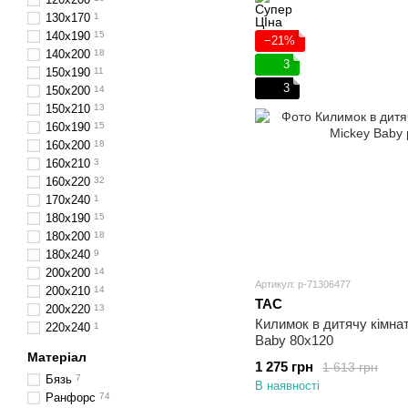
130x170
1
140x190
15
−21%
140x200
18
3
150x190
11
3
150x200
14
150x210
13
160х190
15
160х200
18
160x210
3
160х220
32
170х240
1
180x190
15
180x200
18
180x240
9
200x200
14
Артикул: p-71306477
200х210
14
TAC
200x220
13
Килимок в дитячу кімна
220x240
1
Вaby 80х120
Матеріал
1 275 грн
1 613 грн
Бязь
7
В наявності
Ранфорс
74