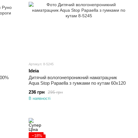
Артикул: 8-5245
Ideia
100%
Дитячий вологонепроникний наматрацник
Aqua Stop Papaella з гумками по кутам 60х120
236 грн
295 грн
В наявності
−18%