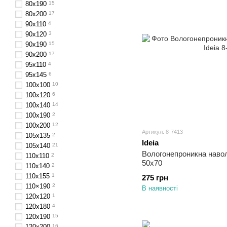
80х190
15
80x200
17
90x110
4
90х120
3
90x190
15
90x200
17
95х110
4
95х145
6
100x100
10
100x120
6
100x140
14
100х190
2
100x200
12
Артикул: 8-7413
105x135
2
Ideia
105x140
21
Вологонепроникна навол
110x110
2
50х70
110x140
2
110х155
1
275 грн
110×190
2
В наявності
120х120
1
120х180
4
120x190
15
120х200
16