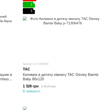
3
3
Артикул: p-71306476
TAC
ацник в
Килимок в дитячу кімнату TAC Disney Bambi
Вaby 80х120
1 328 грн
1 613 грн
В наявності