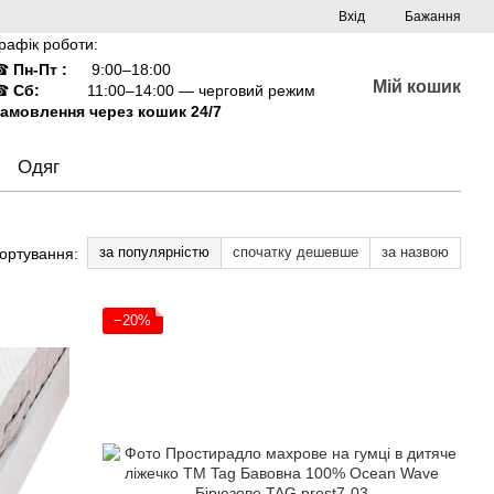
Вхід
Бажання
рафік роботи:
☎
Пн-Пт :
9:00–18:00
Мій кошик
☎
Сб:
11:00–14:00 — черговий режим
амовлення через кошик 24/7
Одяг
за популярністю
спочатку дешевше
за назвою
ортування:
−20%