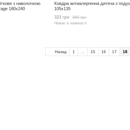
літкове з наволочкою
Ковдра антиалергенна дитяча з под
rage 180х240
105x135
323 грн
380 грн
Немає в наявності
Назад
1
...
15
16
17
18
Каталог
Клієнтам
Для спальні та вітальні
Вхід до кабінету
Для ванни та кухні
Про нас
Для дитячої
Оплата і доставка
Одяг
Обмін та повернення
Контакти