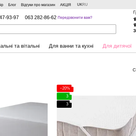
UK
RU
ір
Блог
Відгуки про магазин
АКЦІЯ
Г
47-93-97
063 282-86-62
Передзвонити вам?
З
альні та вітальні
Для ванни та кухні
Для дитячої
С
−20%
3
3