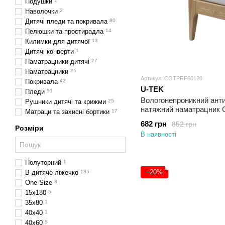
Подушки
1
Наволочки
2
Дитячі пледи та покривала
80
Пелюшки та простирадла
14
Килимки для дитячої
13
Дитячі конверти
1
Наматрацники дитячі
27
Наматрацники
25
Артикул: COTPRF60120
Покривала
42
U-TEK
Пледи
51
Вологонепроникний ант
Рушники дитячі та крижми
25
натяжний наматрацник C
Матраци та захисні бортики
17
Care 60х120
682 грн
852 грн
Розміри
В наявності
Полуторний
1
−20%
В дитяче ліжечко
135
One Size
3
15х180
5
35х80
1
40x40
1
40х60
5