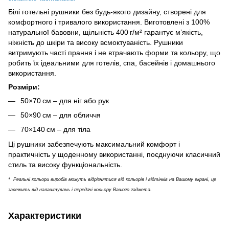
Білі готельні рушники без будь-якого дизайну, створені для
комфортного і тривалого використання. Виготовлені з 100%
натуральної бавовни, щільність 400 г/м² гарантує м’якість,
ніжність до шкіри та високу всмоктуваність. Рушники
витримують часті прання і не втрачають форми та кольору, що
робить їх ідеальними для готелів, спа, басейнів і домашнього
використання.
Розміри:
50×70 см – для ніг або рук
50×90 см – для обличчя
70×140 см – для тіла
Ці рушники забезпечують максимальний комфорт і
практичність у щоденному використанні, поєднуючи класичний
стиль та високу функціональність.
* Реальні кольори виробів можуть відрізнятися від кольорів і відтінків на Вашому екрані, це
залежить від налаштувань і передачі кольору Вашого гаджета.
Характеристики