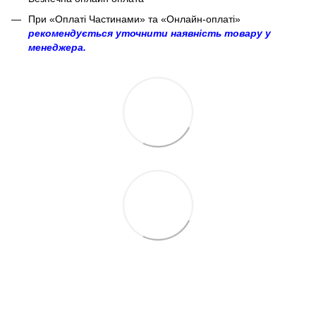
При «Оплаті Частинами» та «Онлайн-оплаті»
рекомендується уточнити наявність товару у
менеджера.
063 260-80-46
063 247-93-97
063 282-86-62