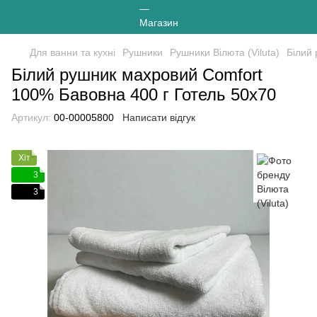
Для ванни та кухні
Рушники
Рушники Вілюта (Viluta)
Білий
Білий рушник махровий Comfort
100% Бавовна 400 г Готель 50х70
Артикул:
00-00005800
Написати відгук
Хіт
3
3