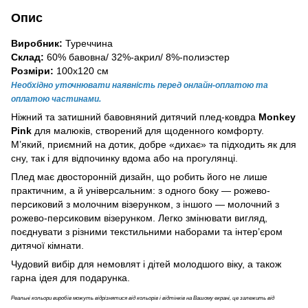
Опис
Виробник:
Туреччина
Склад:
60% бавовна/ 32%-акрил/ 8%-полиэстер
Розміри:
100х120 см
Необхідно уточнювати наявність перед онлайн-оплатою та
оплатою частинами.
Ніжний та затишний бавовняний дитячий плед-ковдра
Monkey
Pink
для малюків, створений для щоденного комфорту.
М’який, приємний на дотик, добре «дихає» та підходить як для
сну, так і для відпочинку вдома або на прогулянці.
Плед має двосторонній дизайн, що робить його не лише
практичним, а й універсальним: з одного боку — рожево-
персиковий з молочним візерунком, з іншого — молочний з
рожево-персиковим візерунком. Легко змінювати вигляд,
поєднувати з різними текстильними наборами та інтер’єром
дитячої кімнати.
Чудовий вибір для немовлят і дітей молодшого віку, а також
гарна ідея для подарунка.
Реальні кольори виробів можуть відрізнятися від кольорів і відтінків на Вашому екрані, це залежить від