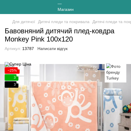
Для дитячої
Дитячі пледи та покривала
Дитячі пледи та по
Бавовняний дитячий плед-ковдра
Monkey Pink 100х120
Артикул:
13787
Написати відгук
−25%
3
3