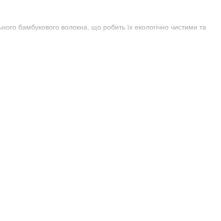
ного бамбукового волокна, що робить їх екологічно чистими та
и температуру під час сну. Вас не будете мучити спека або
он без подразнень на шкірі.
ликають алергії і ідеально підходять для алергіків.
ого служать довго, зберігаючи свій початковий вигляд.