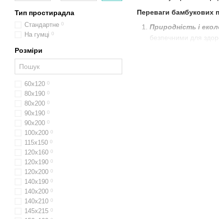
Переваги бамбукових 
Тип простирадла
Стандартне
0
Природність і екол
На гумці
0
безпечними для здор
Розміри
Ідеальна вентиляці
холод.
М'якість і ніжність:
60х120
0
Гіпоалергенність:
З
80х190
0
80x200
0
Міцність і довговіч
90x190
0
Бамбукові простирад
90x200
0
100x200
0
Переваги бамбукових
115х150
0
Екологічні простирад
120х160
0
120x190
0
Гіпоалергенні бамбук
120х200
0
140x190
0
Бамбукові простирад
140x200
0
Купити бамбукові пр
140x210
0
145х215
0
#БамбуковіПростира