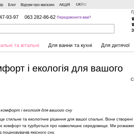
UK
RU
ір
Блог
Відгуки про магазин
АКЦІЯ
Г
47-93-97
063 282-86-62
Передзвонити вам?
З
альні та вітальні
Для ванни та кухні
Для дитячої
форт і екологія для вашого
С
комфорт і екологія для вашого сну
це стильне та екологічне рішення для вашої спальні. Вони створені
нує комфорт та турбується про навколишнє середовище. Ми розкаж
поціновувачів якісного сну.