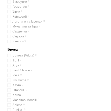
Візерунки
0
Геометрія
0
Зірки
0
Квітковий
0
Логотипи та Бренди
0
Мультики та Ігри
0
Сердечка
0
Смужка
0
Хмарки
0
Бренд
Вілюта (Viluta)
0
ТЕП
0
Arya
0
First Choice
0
Ideia
0
Iris Home
0
Kayra
0
Istanbul
0
Karna
0
Massimo Monelli
0
Selena
0
Pupilla
0