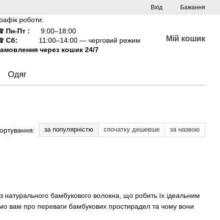
Вхід
Бажання
рафік роботи:
☎
Пн-Пт :
9:00–18:00
Мій кошик
☎
Сб:
11:00–14:00 — черговий режим
амовлення через кошик 24/7
Одяг
за популярністю
спочатку дешевше
за назвою
ортування:
 з натурального бамбукового волокна, що робить їх ідеальним
емо вам про переваги бамбукових простирадел та чому вони