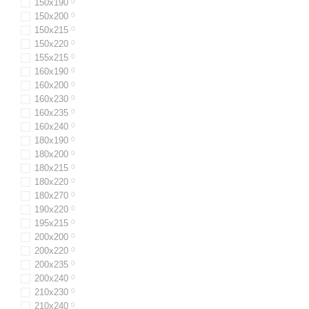
150x190
0
#ЕкологічнийСон
150x200
0
150x215
0
#КомфортнийСон
150x220
0
#ПростирадлаЗБамбу
155х215
0
160х190
0
#ГіпоалергенніПрост
160х200
0
#Екологічність
160х230
0
160x235
0
#ЯкістьСну
160х240
0
#Довговічність
180x190
0
180x200
0
#НатуральніМатеріал
180x215
0
180х220
0
180х270
0
190х220
0
195х215
0
200x200
0
200x220
0
200x235
0
200х240
0
210х230
0
210х240
0