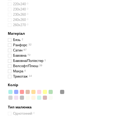
220x240
0
230х240
0
230x260
0
240x260
0
260х270
0
Матеріал
Бязь
2
Ранфорс
32
Сатин
87
Бавовна
72
Бавовна/Поліестер
1
Велсофт/Плюш
39
Махра
4
Трикотаж
14
Колір
Тип малюнка
Однотонний
0