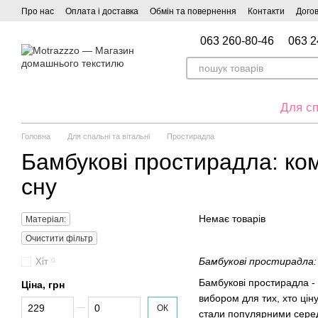
Перейти до основного контенту
Про нас
Оплата і доставка
Обмін та повернення
Контакти
Догов
063 260-80-46
063 2
Для сп
Головна
Для спальні та вітальні
Простирадла
Бамбукові простирадла: ком
сну
Немає товарів
Матеріал:
Очистити фільтр
Бамбукові простирадла: 
Хіт
0
Бамбукові простирадла - 
Ціна, грн
вибором для тих, хто ці
Від Ціна, грн
До Ціна, грн
ОК
стали популярними серед 