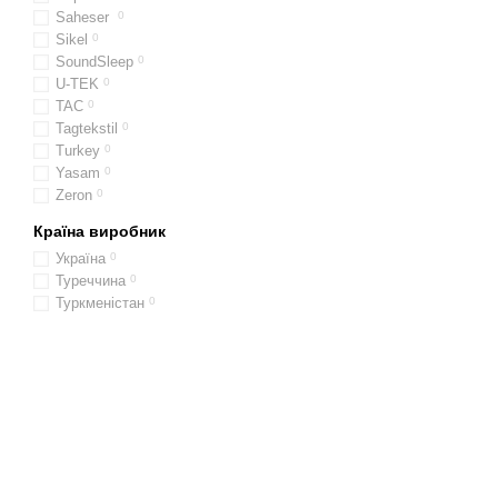
Saheser
0
Sikel​​​​​​​
0
SoundSleep
0
U-TEK
0
TAC
0
Tagtekstil
0
Turkey
0
Yasam
0
Zeron
0
Країна виробник
Україна
0
Туреччина
0
Туркменістан
0
© 2014—2026
Motrazzzo — Затишний магазин домашнього текстилю
Приймаємо до оплати