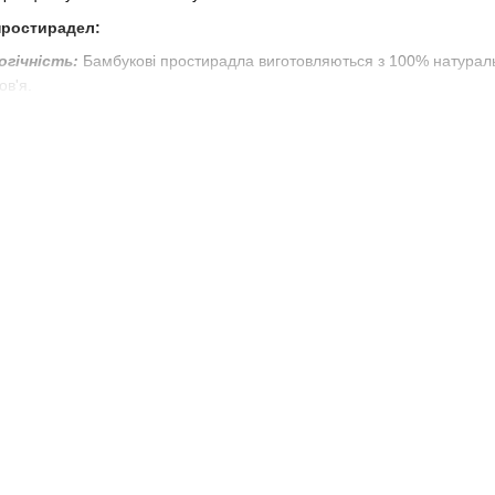
простирадел:
огічність:
Бамбукові простирадла виготовляються з 100% натураль
ов'я.
я:
Бамбук має відмінну повітропроникність, що допомагає регулюват
Бамбукові простирадла ніжні на дотик і забезпечують комфортний с
авдяки своїм природним властивостям, бамбукові простирадла не вик
ність:
Бамбукове волокно відоме своєю міцністю, і простирадла з нь
ла
 простирадел
ла з бамбука
ові простирадла
ла для комфортного сну
остирадла
дла