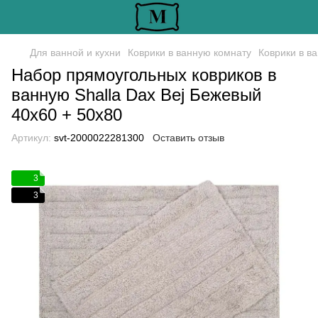
Для ванной и кухни
Коврики в ванную комнату
Коврики в ва
Набор прямоугольных ковриков в
ванную Shalla Dax Bej Бежевый
40х60 + 50х80
Артикул:
svt-2000022281300
Оставить отзыв
3
3