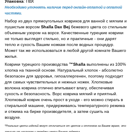
Упаковка
: ПВХ
Необходимо уточнять наличие перед онлайн-оплатой и оплатой
частями.
Набор из двух прямоугольных ковриков для ванной с мягким и
пушистым ворсом
Shalla Dax Bej
бежевого цвета со стильным
объемным узором на ворсе. Качественные турецкие коврики
не только выглядят стильно, но и практичные - они дарят
тепло и сухость Вашим ножкам после водных процедур.
Может так же использоваться в любой другой комнате Вашего
жилья.
Коврики турецкого производства
™Shalla
выполнены из 100%
хлопка на тканной основе. Натуральный хлопок - абсолютно
безопасен для здоровья, гипоаллергенен, поэтому подходит
для самых чувствительных и нежных ножек. Хлопковые
волокна коврика отлично впитывают влагу, обеспечивая
сухость и безопасность. Ворс коврика мягкий и приятный.
Хлопковый коврик очень прост в уходе - его можно стирать в
стиральной машине, придерживаясь температурного режима
и отжима на бирке производителя, а затем сушить на
воздухе.
*
Реальные цвета изделий могут отличаться от цветов и оттенков на Вашем экране, это
зависит от настроек и передачи цвета Вашего гаджета.