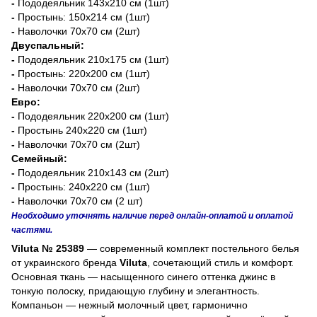
-
Пододеяльник 143х210 см (1шт)
-
Простынь:
150х214 см (1шт)
-
Наволочки 70х70 см (2шт)
Двуспальный:
-
Пододеяльник 210х175 см (1шт)
-
Простынь: 220х200 см (1шт)
-
Наволочки 70х70 см (2шт)
Евро:
-
Пододеяльник 220х200 см (1шт)
-
Простынь 240х220 см (1шт)
-
Наволочки 70х70 см (2шт)
Семейный:
-
Пододеяльник 210х143 см (2шт)
-
Простынь: 240х220 см (1шт)
-
Наволочки 70х70 см (2 шт)
Необходимо уточнять наличие перед онлайн-оплатой и оплатой
частями.
Viluta № 25389
— современный комплект постельного белья
от украинского бренда
Viluta
, сочетающий стиль и комфорт.
Основная ткань — насыщенного синего оттенка джинс в
тонкую полоску, придающую глубину и элегантность.
Компаньон — нежный молочный цвет, гармонично