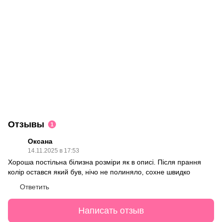
Отзывы
1
Оксана
14.11.2025 в 17:53
Хороша постільна білизна розміри як в описі. Після прання
колір остався який був, нічо не полиняло, сохне швидко
Ответить
Написать отзыв