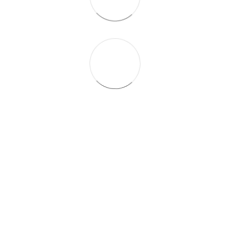
063 260-80-46
063 247-93-97
063 282-86-62
044 247-93-97
Контакты
Полная версия сайта
© 2014—2026
Motrazzzo — Уютный магазин домашнего текстиля