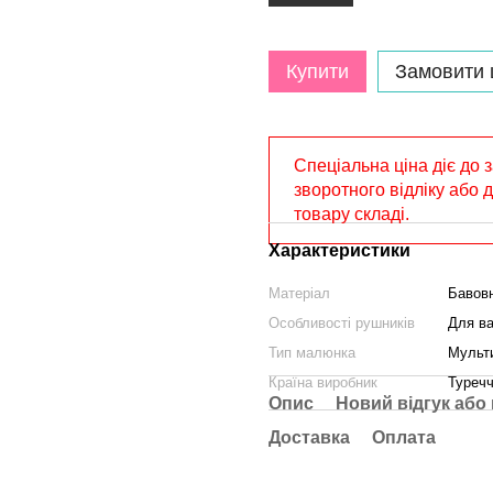
Купити
Замовити
Спеціальна ціна діє до 
зворотного відліку або 
товару складі.
Характеристики
Матеріал
Бавов
Особливості рушників
Для ва
Тип малюнка
Мульти
Країна виробник
Туреч
Опис
Новий відгук або
Доставка
Оплата