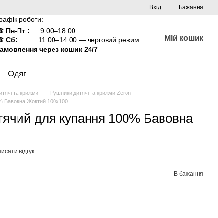
Вхід
Бажання
рафік роботи:
☎
Пн-Пт :
9:00–18:00
Мій кошик
☎
Сб:
11:00–14:00 — черговий режим
амовлення через кошик 24/7
Одяг
итячі та крижми
Рушники дитячі та крижми Zeron
0% Бавовна Жовтий 100х100
тячий для купання 100% Бавовна
исати відгук
В бажання