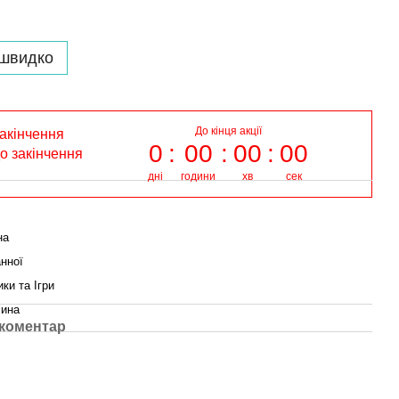
 швидко
До кінця акції
закінчення
0
00
00
00
до закінчення
дні
години
хв
сек
на
нної
ки та Ігри
чина
 коментар