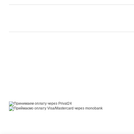
© 2014—2026
Motrazzzo — Затишний магазин домашнього текстилю
Приймаємо до оплати
Мобільна версія