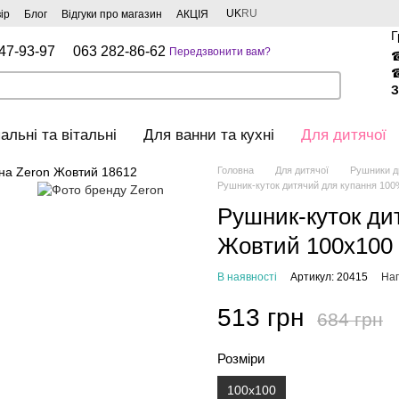
UK
RU
ір
Блог
Відгуки про магазин
АКЦІЯ
Г
47-93-97
063 282-86-62
Передзвонити вам?
З
альні та вітальні
Для ванни та кухні
Для дитячої
Головна
Для дитячої
Рушники д
Рушник-куток дитячий для купання 10
Рушник-куток ди
Жовтий 100х100
В наявності
Артикул: 20415
Нап
513 грн
684 грн
Розміри
100x100