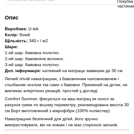
Опис
Виробник:
U-tek
Колір:
білий
Щільність:
340 г / м2
Шари:
1-ий шар: бавовна полотно.
2-ий шар: бавовняне волокно.
3-ий шар: бавовна полотно.
Доп. інформація:
натяжний на матраци заввишки до 30 см
Легкий літній наматрацник, з бавовняним наповнювачем і
стьобаним чохлом так само з бавовни. Приємний на дотик, не
викликає алергічних реакцій, простий у догляді.
Comfort Summer, фіксується на ваш матрац як чохол за
рахунок гумки по всьому периметру, рекомендована висота 30
см.Борт виготовлений з мікрофібри (100% поліестер).
Наматрацник безпечний для дітей, його зручно
використовувати, він не ковзає і не має сторонніх запахів.