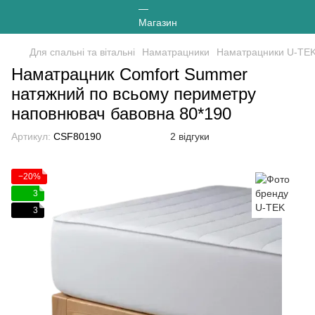
Для спальні та вітальні
Наматрацники
Наматрацники U-TE
Наматрацник Comfort Summer
натяжний по всьому периметру
наповнювач бавовна 80*190
Артикул:
CSF80190
2 відгуки
−20%
3
3