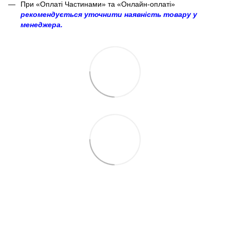
При «Оплаті Частинами» та «Онлайн-оплаті»
рекомендується уточнити наявність товару у
менеджера.
063 260-80-46
063 247-93-97
063 282-86-62