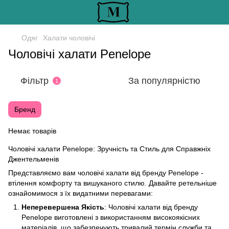
Одяг
Халати чоловічі
Чоловічі халати Penelope
Фільтр
За популярністю
1
Бренд
Немає товарів
Чоловічі халати Penelope: Зручність та Стиль для Справжніх
Джентельменів
Представляємо вам чоловічі халати від бренду Penelope -
втілення комфорту та вишуканого стилю. Давайте ретельніше
ознайомимося з їх видатними перевагами:
Неперевершена Якість
: Чоловічі халати від бренду
Penelope виготовлені з використанням високоякісних
матеріалів, що забезпечують тривалий термін служби та