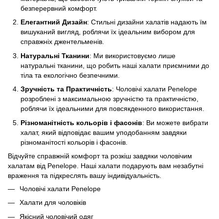
безперервний комфорт.
Елегантний Дизайн
: Стильні дизайни халатів надають їм
вишуканий вигляд, роблячи їх ідеальним вибором для
справжніх джентельменів.
Натуральні Тканини
: Ми використовуємо лише
натуральні тканини, що робить наші халати приємними до
тіла та екологічно безпечними.
Зручність та Практичність
: Чоловічі халати Penelope
розроблені з максимальною зручністю та практичністю,
роблячи їх ідеальними для повсякденного використання.
Різноманітність кольорів і фасонів
: Ви можете вибрати
халат, який відповідає вашим уподобанням завдяки
різноманітості кольорів і фасонів.
Відчуйте справжній комфорт та розкіш завдяки чоловічим
халатам від Penelope. Наші халати подарують вам незабутні
враження та підкреслять вашу індивідуальність.
Чоловічі халати Penelope
Халати для чоловіків
Якісний чоловічий одяг