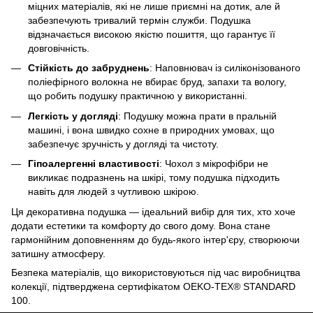
міцних матеріалів, які не лише приємні на дотик, але й
забезпечують тривалий термін служби. Подушка
відзначається високою якістю пошиття, що гарантує її
довговічність.
Стійкість до забруднень
: Наповнювач із силіконізованого
поліефірного волокна не вбирає бруд, запахи та вологу,
що робить подушку практичною у використанні.
Легкість у догляді
: Подушку можна прати в пральній
машині, і вона швидко сохне в природних умовах, що
забезпечує зручність у догляді та чистоту.
Гіпоалергенні властивості
: Чохол з мікрофібри не
викликає подразнень на шкірі, тому подушка підходить
навіть для людей з чутливою шкірою.
Ця декоративна подушка — ідеальний вибір для тих, хто хоче
додати естетики та комфорту до свого дому. Вона стане
гармонійним доповненням до будь-якого інтер'єру, створюючи
затишну атмосферу.
Безпека матеріалів, що використовуються під час виробництва
колекції, підтверджена сертифікатом OEKO-TEX® STANDARD
100.