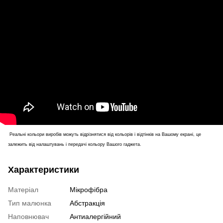
Реальні кольори виробів можуть відрізнятися від кольорів і відтінків на Вашому екрані, це
залежить від налаштувань і передачі кольору Вашого гаджета.
Характеристики
Матеріал
Мікрофібра
Тип малюнка
Абстракція
Наповнювач
Антиалергійний