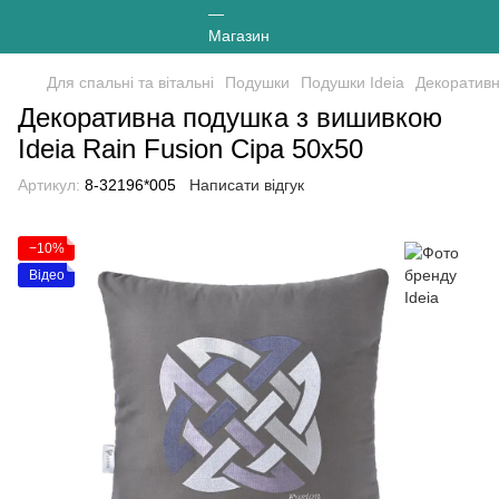
Для спальні та вітальні
Подушки
Подушки Ideia
Декоративн
Декоративна подушка з вишивкою
Ideia Rain Fusion Сіра 50х50
Артикул:
8-32196*005
Написати відгук
−10%
Відео