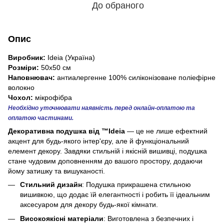
До обраного
Опис
Виробник:
Ideia (Україна)
Розміри:
50х50 см
Наповнювач:
антиалергенне 100% силіконізоване поліефірне
волокно
Чохол:
мікрофібра
Необхідно уточнювати наявність перед онлайн-оплатою та
оплатою частинами.
Декоративна подушка від ™Ideia
— це не лише ефектний
акцент для будь-якого інтер'єру, але й функціональний
елемент декору. Завдяки стильній і якісній вишивці, подушка
стане чудовим доповненням до вашого простору, додаючи
йому затишку та вишуканості.
Стильний дизайн
: Подушка прикрашена стильною
вишивкою, що додає їй елегантності і робить її ідеальним
аксесуаром для декору будь-якої кімнати.
Високоякісні матеріали
: Виготовлена з безпечних і